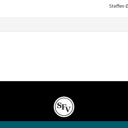
Steffen 
Svenska folkskolans vänner rf