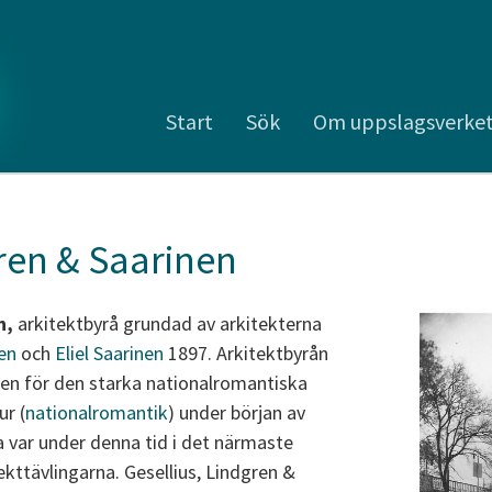
Start
Sök
Om uppslagsverke
gren & Saarinen
n,
arkitektbyrå grundad av arkitekterna
en
och
Eliel Saarinen
1897. Arkitektbyrån
tsen för den starka nationalromantiska
ur (
nationalromantik
) under början av
a var under denna tid i det närmaste
ekttävlingarna. Gesellius, Lindgren &