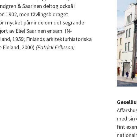
indgren & Saarinen deltog också i
on 1902, men tävlingsbidraget
t för mycket påminde om det segrande
jort av Eliel Saarinen ensam. (N-
and, 1959; Finlands arkitekturhistoriska
e Finland, 2000)
(Patrick Eriksson)
Geselliu
Affärshu
med sin 
fint exe
national