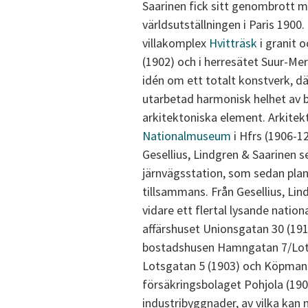
Saarinen fick sitt genombrott m
världsutställningen i Paris 1900.
villakomplex
Hvitträsk
i granit 
(1902) och i herresätet Suur-Mer
idén om ett totalt konstverk, d
utarbetad harmonisk helhet av 
arkitektoniska element. Arkite
Nationalmuseum
i Hfrs (1906-12
Gesellius, Lindgren & Saarinen 
järnvägsstation, som sedan plan
tillsammans. Från Gesellius, Li
vidare ett flertal lysande nation
affärshuset Unionsgatan 30 (191
bostadshusen Hamngatan 7/Lots
Lotsgatan 5 (1903) och Köpman
försäkringsbolaget Pohjola (1901)
industribyggnader, av vilka kan