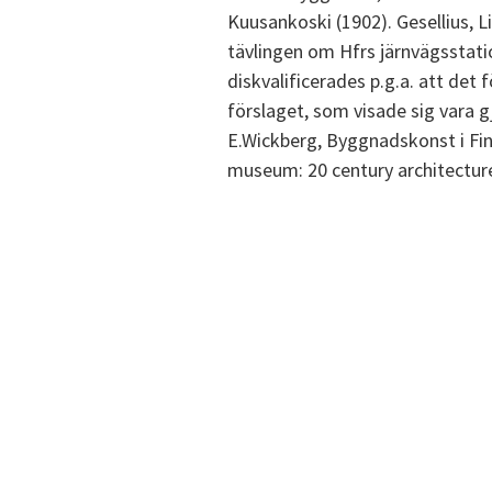
Kuusankoski (1902). Gesellius, L
tävlingen om Hfrs järnvägsstati
diskvalificerades p.g.a. att de
förslaget, som visade sig vara g
E.Wickberg, Byggnadskonst i Finl
museum: 20 century architectur