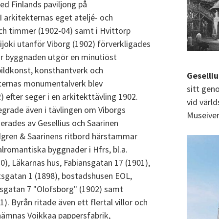
ed Finlands paviljong på
 I arkitekternas eget ateljé- och
och timmer (1902-04) samt i Hvittorp
ijoki utanför Viborg (1902) förverkligades
är byggnaden utgör en minutiöst
bildkonst, konsthantverk och
Geselliu
kternas monumentalverk blev
sitt gen
) efter seger i en arkitekttävling 1902.
vid värld
segrade även i tävlingen om Viborgs
Museiver
erades av Gesellius och Saarinen
ndgren & Saarinens ritbord härstammar
alromantiska byggnader i Hfrs, bl.a.
0), Läkarnas hus, Fabiansgatan 17 (1901),
gatan 1 (1898), bostadshusen EOL,
sgatan 7 "Olofsborg" (1902) samt
. Byrån ritade även ett flertal villor och
 nämnas Voikkaa pappersfabrik,