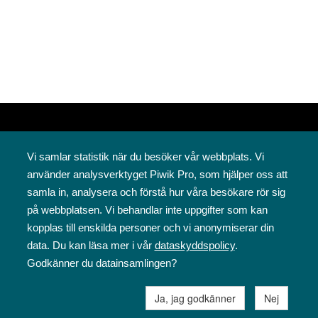
Vi samlar statistik när du besöker vår webbplats. Vi
använder analysverktyget Piwik Pro, som hjälper oss att
samla in, analysera och förstå hur våra besökare rör sig
på webbplatsen. Vi behandlar inte uppgifter som kan
Svenska folkskolans vänner rf
kopplas till enskilda personer och vi anonymiserar din
Annegatan 12
data. Du kan läsa mer i vår
dataskyddspolicy
.
00120 Helsingfors
Godkänner du datainsamlingen?
09 6844 570
sfv@sfv.fi
Ja, jag godkänner
Nej