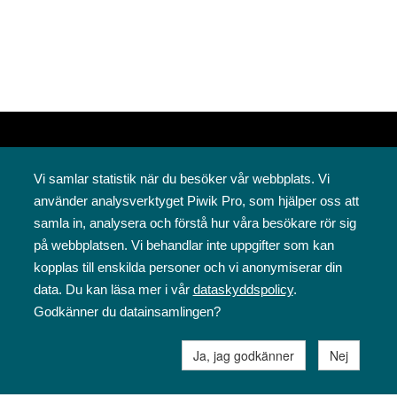
Vi samlar statistik när du besöker vår webbplats. Vi
använder analysverktyget Piwik Pro, som hjälper oss att
samla in, analysera och förstå hur våra besökare rör sig
på webbplatsen. Vi behandlar inte uppgifter som kan
Svenska folkskolans vänner rf
kopplas till enskilda personer och vi anonymiserar din
Annegatan 12
data. Du kan läsa mer i vår
dataskyddspolicy
.
00120 Helsingfors
Godkänner du datainsamlingen?
09 6844 570
sfv@sfv.fi
Ja, jag godkänner
Nej