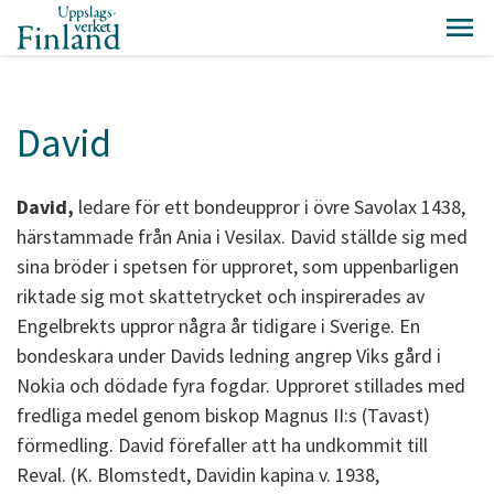
David
David,
ledare för ett bondeuppror i övre Savolax 1438,
härstammade från Ania i Vesilax. David ställde sig med
sina bröder i spetsen för upproret, som uppenbarligen
riktade sig mot skattetrycket och inspirerades av
Engelbrekts uppror några år tidigare i Sverige. En
bondeskara under Davids ledning angrep Viks gård i
Nokia och dödade fyra fogdar. Upproret stillades med
fredliga medel genom biskop Magnus II:s (Tavast)
förmedling. David förefaller att ha undkommit till
Reval. (K. Blomstedt, Davidin kapina v. 1938,