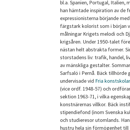
bl.a. Spanien, Portugal, Italien,
han hämtade inspiration av de 
expressionisterna börjande med
färgstark kolorist som i början v
målningar Krigets melodi och Dj
krigsåren. Under 1950-talet före
nästan helt abstrakta former. S
storstadens liv: trafik, handel, 
av mänskliga gestalter. Sommart
Sarfsalö i Pernå. Bäck tillhörd
undervisade vid
Fria konstskola
(vice ordf. 1948-57) och ordför
sektion 1963-71, i vilka egenska
konstnärernas villkor. Bäck ins
stipendiefond (inom Svenska kul
och studieresor utomlands. Ha
hustru hela sin förmögenhet till