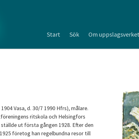
Start
Sök
Om uppslagsverke
1 1904 Vasa, d. 30/7 1990 Hfrs), målare.
föreningens ritskola och Helsingfors
h ställde ut första gången 1928. Efter den
 1925 företog han regelbundna resor till