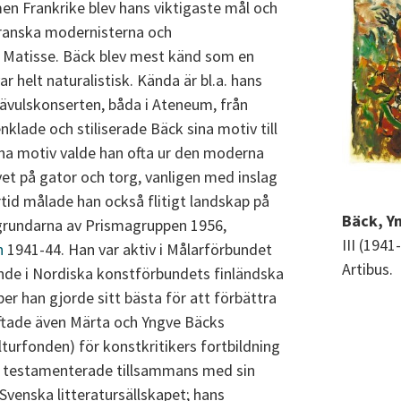
 men Frankrike blev hans viktigaste mål och
franska modernisterna och
 Matisse. Bäck blev mest känd som en
ar helt naturalistisk. Kända är bl.a. hans
ävulskonserten, båda i Ateneum, från
nklade och stiliserade Bäck sina motiv till
ina motiv valde han ofta ur den moderna
livet på gator och torg, vanligen med inslag
id målade han också flitigt landskap på
Bäck, Y
e grundarna av Prismagruppen 1956,
III (1941
n
1941-44. Han var aktiv i Målarförbundet
Artibus.
ande i Nordiska konstförbundets finländska
per han gjorde sitt bästa för att förbättra
tiftade även Märta och Yngve Bäcks
turfonden) för konstkritikers fortbildning
n testamenterade tillsammans med sin
 Svenska litteratursällskapet; hans