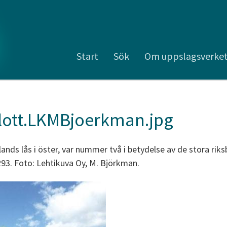
Start
Sök
Om uppslagsverke
lott.LKMBjoerkman.jpg
nlands lås i öster, var nummer två i betydelse av de stora ri
293. Foto: Lehtikuva Oy, M. Björkman.