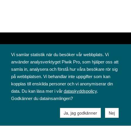
Vi samlar statistik när du besöker vår webbplats. Vi
använder analysverktyget Piwik Pro, som hjälper oss att
samla in, analysera och förstå hur våra besökare rör sig
på webbplatsen. Vi behandlar inte uppgifter som kan
Svenska folkskolans vänner rf
kopplas till enskilda personer och vi anonymiserar din
Annegatan 12
data. Du kan läsa mer i vår
dataskyddspolicy
.
00120 Helsingfors
Godkänner du datainsamlingen?
09 6844 570
sfv@sfv.fi
Ja, jag godkänner
Nej