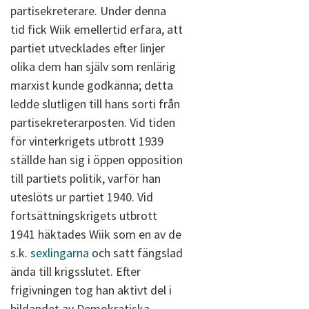
partisekreterare. Under denna
tid fick Wiik emellertid erfara, att
partiet utvecklades efter linjer
olika dem han själv som renlärig
marxist kunde godkänna; detta
ledde slutligen till hans sorti från
partisekreterarposten. Vid tiden
för vinterkrigets utbrott 1939
ställde han sig i öppen opposition
till partiets politik, varför han
uteslöts ur partiet 1940. Vid
fortsättningskrigets utbrott
1941 häktades Wiik som en av de
s.k.
sexlingarna
och satt fängslad
ända till krigsslutet. Efter
frigivningen tog han aktivt del i
bildandet av Demokratiska