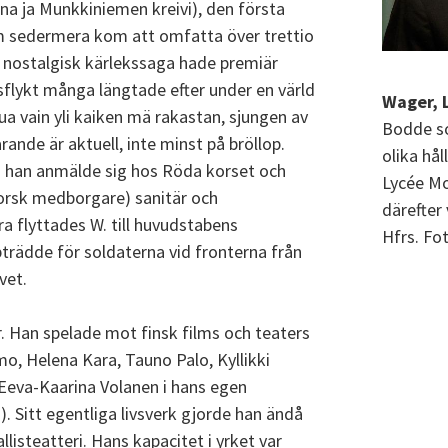
na ja Munkkiniemen kreivi), den första
om sedermera kom att omfatta över trettio
h nostalgisk kärlekssaga hade premiär
sflykt många längtade efter under en värld
Wager, L
 Sua vain yli kaiken mä rakastan, sjungen av
Bodde s
rande är aktuell, inte minst på bröllop.
olika hål
å han anmälde sig hos Röda korset och
Lycée Mo
norsk medborgare) sanitär och
därefter
a flyttades W. till huvudstabens
Hfrs. Fo
trädde för soldaterna vid fronterna från
vet.
. Han spelade mot finsk films och teaters
o, Helena Kara, Tauno Palo, Kyllikki
 Eeva-Kaarina Volanen i hans egen
1). Sitt egentliga livsverk gjorde han ändå
listeatteri. Hans kapacitet i yrket var