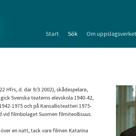
Start
Sök
Om uppslagsverke
922 Hfrs, d. där 9/3 2002), skådespelare,
gick Svenska teaterns elevskola 1940-42,
 1942-1975 och på Kansallisteatteri 1975-
d vid filmbolaget Suomen filmiteollisuus.
över en natt, tack vare filmen Katarina