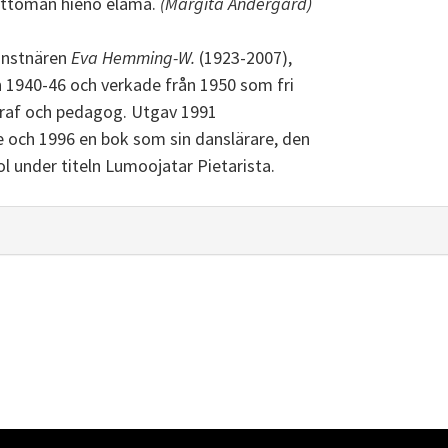
ttömän hieno elämä.
(Margita Andergård)
onstnären
Eva Hemming-W.
(1923-2007),
 1940-46 och verkade från 1950 som fri
graf och pedagog. Utgav 1991
och 1996 en bok som sin danslärare, den
l under titeln Lumoojatar Pietarista.