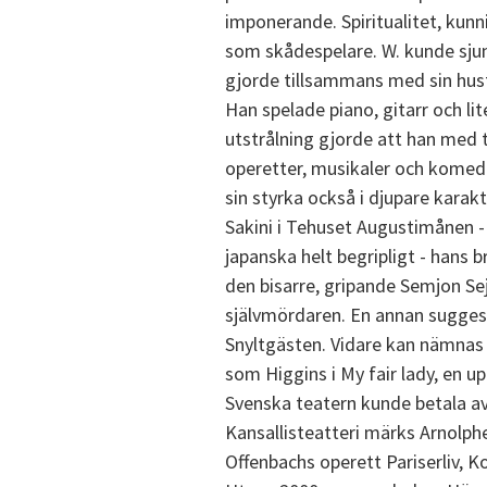
imponerande. Spiritualitet, kun
som skådespelare. W. kunde sjun
gjorde tillsammans med sin hus
Han spelade piano, gitarr och l
utstrålning gjorde att han med t
operetter, musikaler och komedier
sin styrka också i djupare karak
Sakini i Tehuset Augustimånen - e
japanska helt begripligt - hans b
den bisarre, gripande Semjon Se
självmördaren. En annan suggesti
Snyltgästen. Vidare kan nämnas 
som Higgins i My fair lady, en 
Svenska teatern kunde betala av 
Kansallisteatteri märks Arnolphe
Offenbachs operett Pariserliv, K