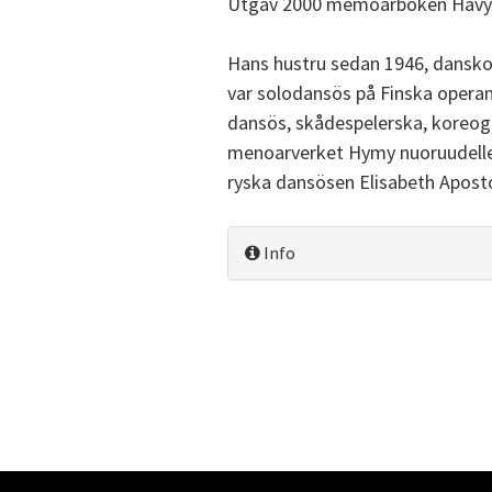
Utgav 2000 memoarboken Hävy
Hans hustru sedan 1946, dansk
var solodansös på Finska operan
dansös, skådespelerska, koreo
menoarverket Hymy nuoruudelle 
ryska dansösen Elisabeth Aposto
Info