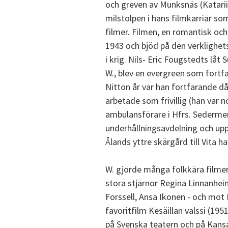
och greven av Munksnäs (Katarii
milstolpen i hans filmkarriär s
filmer. Filmen, en romantisk oc
1943 och bjöd på den verklighet
i krig. Nils- Eric Fougstedts låt
W., blev en evergreen som fortfa
Nitton år var han fortfarande d
arbetade som frivillig (han var 
ambulansförare i Hfrs. Sedermer
underhållningsavdelning och upp
Ålands yttre skärgård till Vita ha
W. gjorde många folkkära filmer
stora stjärnor Regina Linnanheim
Forssell, Ansa Ikonen - och mot
favoritfilm Kesäillan valssi (195
på Svenska teatern och på Kansal