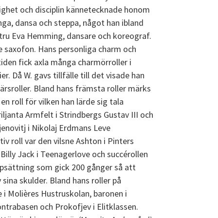
nighet och disciplin kännetecknade honom
ga, dansa och steppa, något han ibland
tru Eva Hemming, dansare och koreograf.
ite saxofon. Hans personliga charm och
iden fick axla många charmörroller i
. Då W. gavs tillfälle till det visade han
tärsroller. Bland hans främsta roller märks
n roll för vilken han lärde sig tala
riljanta Armfelt i Strindbergs Gustav III och
jenovitj i Nikolaj Erdmans Leve
v roll var den vilsne Ashton i Pinters
Billy Jack i Teenagerlove och succérollen
uppsättning som gick 200 gånger så att
sina skulder. Bland hans roller på
 i Molières Hustruskolan, baronen i
ontrabasen och Prokofjev i Elitklassen.