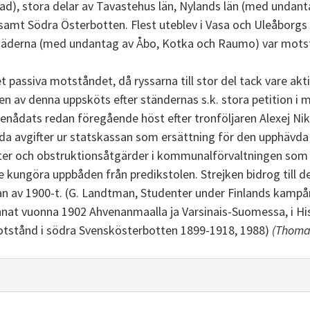
tad), stora delar av Tavastehus län, Nylands län (med undan
 samt Södra Österbotten. Flest uteblev i Vasa och Uleåborgs 
 städerna (med undantag av Åbo, Kotka och Raumo) var mot
 passiva motståndet, då ryssarna till stor del tack vare akt
en av denna uppsköts efter ständernas s.k. stora petition i
enådats redan föregående höst efter tronföljaren Alexej Nikol
a avgifter ur statskassan som ersättning för den upphävda 
heter och obstruktionsåtgärder i kommunalförvaltningen som
 kungöra uppbåden från predikstolen. Strejken bidrog till d
an av 1900-t. (G. Landtman, Studenter under Finlands kampår
nat vuonna 1902 Ahvenanmaalla ja Varsinais-Suomessa, i Histo
motstånd i södra Svenskösterbotten 1899-1918, 1988)
(Thoma