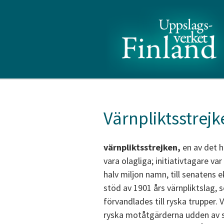
Värnpliktsstrejk
värnpliktsstrejken,
en av det h
vara olagliga; initiativtagare 
halv miljon namn, till senaten
stöd av 1901 års värnpliktslag, 
förvandlades till ryska trupper
ryska motåtgärderna udden av st