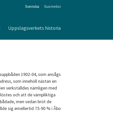
Svenska
Suomeksi
t
Uppslagsverkets historia
tsuppbåden 1902-04, som ansågs
adress, som innehöll nästan en
den verkställdes nämligen med
löstes och att de värnpliktiga
ppbådade, men sedan bröt de
lde sig emellertid 75-90 % i Åbo