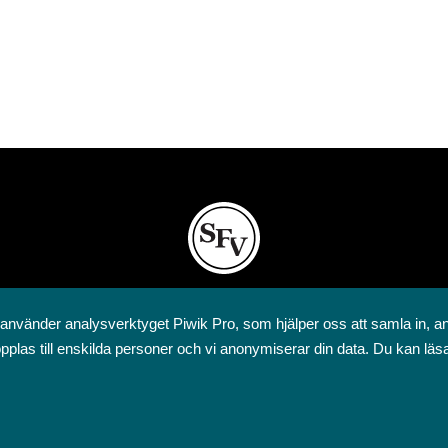
Svenska folkskolans vänner rf
 använder analysverktyget Piwik Pro, som hjälper oss att samla in, a
Annegatan 12
pplas till enskilda personer och vi anonymiserar din data. Du kan läs
00120 Helsingfors
09 6844 570
sfv@sfv.fi