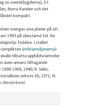
tag av svenskbygderna), S:t
län, Norra Karelen och det
ståndet kompakt.
ionen övergav sina planer på att
 mars 1905 på obestämd tid. De
ajevitjs födelse. I stället
värnplikten (
militärmiljonerna
).
 skulle tillsätta uppbådsnämnder
en även annars tilltagande
 1898-1909, 1940; R. Selin,
riallinen arkisto 65, 1971; N.
s Westerbom)