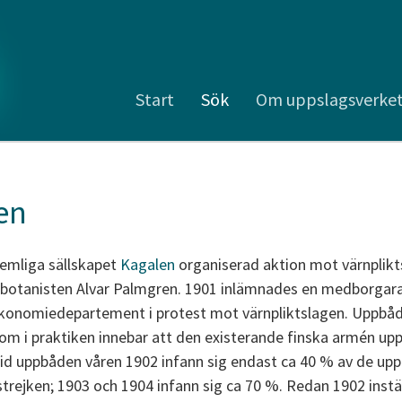
Start
Sök
Om uppslagsverke
en
emliga sällskapet
Kagalen
organiserad aktion mot värnplik
var botanisten Alvar Palmgren. 1901 inlämnades en medborgar
s ekonomiedepartement i protest mot värnpliktslagen. Uppbå
som i praktiken innebar att den existerande finska armén upp
. Vid uppbåden våren 1902 infann sig endast ca 40 % av de u
rejken; 1903 och 1904 infann sig ca 70 %. Redan 1902 instäl