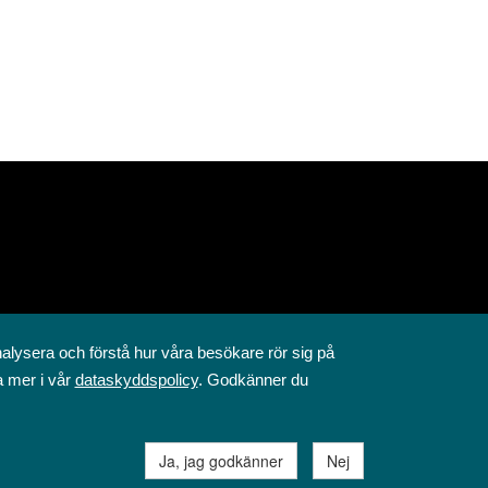
nalysera och förstå hur våra besökare rör sig på
a mer i vår
dataskyddspolicy
. Godkänner du
Ja, jag godkänner
Nej