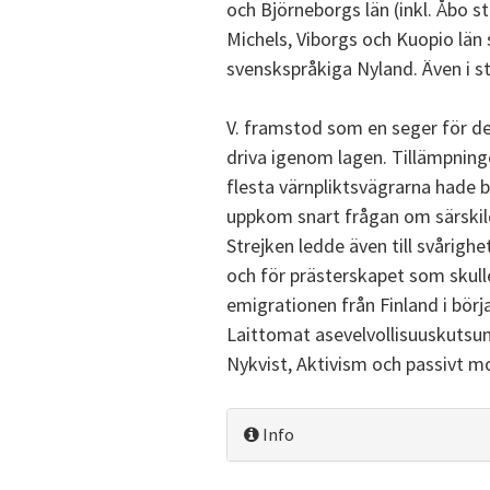
och Björneborgs län (inkl. Åbo s
Michels, Viborgs och Kuopio län
svenskspråkiga Nyland. Även i
V. framstod som en seger för det
driva igenom lagen. Tillämpning
flesta värnpliktsvägrarna hade b
uppkom snart frågan om särskild
Strejken ledde även till svårig
och för prästerskapet som skulle
emigrationen från Finland i börj
Laittomat asevelvollisuuskutsun
Nykvist, Aktivism och passivt 
Info