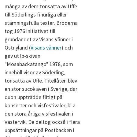
många av dem tonsatta av Uffe
till Söderlings finurliga eller
stämningsfulla texter. Bröderna
tog 1976 initiativet till
grundandet av Visans Vänner i
Östnyland (
Visans vänner
) och
gav ut lp-skivan
"Mosabackatango" 1978, som
innehöll visor av Söderling,
tonsatta av Uffe. Titellåten blev
en stor succé även i Sverige, där
duon uppträdde flitigt på
konserter och visfestivaler, bl.a.
den stora årliga visfestivalen i
Västervik. De deltog också i flera
uppsättningar på Postbacken i