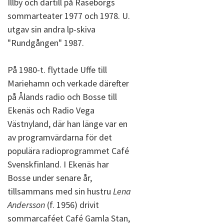
Illby och därtill på Raseborgs
sommarteater 1977 och 1978. U.
utgav sin andra lp-skiva
"Rundgången" 1987.
På 1980-t. flyttade Uffe till
Mariehamn och verkade därefter
på Ålands radio och Bosse till
Ekenäs och Radio Vega
Västnyland, där han länge var en
av programvärdarna för det
populära radioprogrammet Café
Svenskfinland. I Ekenäs har
Bosse under senare år,
tillsammans med sin hustru
Lena
Andersson
(f. 1956) drivit
sommarcaféet Café Gamla Stan,