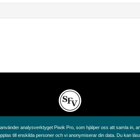
Svenska folkskolans vänner rf
 använder analysverktyget Piwik Pro, som hjälper oss att samla in, a
Annegatan 12
pplas till enskilda personer och vi anonymiserar din data. Du kan läs
00120 Helsingfors