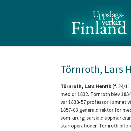
Törnroth, Lars 
Törnroth, Lars Henrik
(f. 24/11
med.dr 1832. Törnroth blev 1834 
var 1838-57 professor i ämnet vi
1857-63 generaldirektör för med
som kirurg; särskild uppmärksa
starroperationer. Törnroth infö