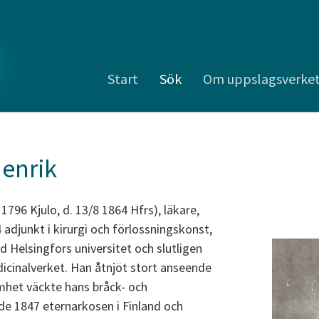
Start
Sök
Om uppslagsverke
Henrik
 1796 Kjulo, d. 13/8 1864 Hfrs), läkare,
adjunkt i kirurgi och förlossningskonst,
d Helsingfors universitet och slutligen
icinalverket. Han åtnjöt stort anseende
mhet väckte hans bråck- och
rde 1847 eternarkosen i Finland och