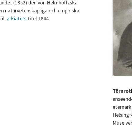
landet (1852) den von Helmholtzska
n naturvetenskapliga och empiriska
öll
arkiaters
titel 1844.
Törnroth
anseende
eternarko
Helsingfo
Museiver