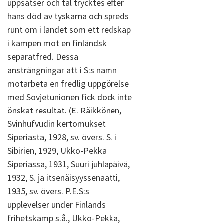
uppsatser och tal trycktes efter
hans död av tyskarna och spreds
runt om i landet som ett redskap
i kampen mot en finländsk
separatfred. Dessa
ansträngningar att i S:s namn
motarbeta en fredlig uppgörelse
med Sovjetunionen fick dock inte
önskat resultat. (E. Räikkönen,
Svinhufvudin kertomukset
Siperiasta, 1928, sv. övers. S. i
Sibirien, 1929, Ukko-Pekka
Siperiassa, 1931, Suuri juhlapäivä,
1932, S. ja itsenäisyyssenaatti,
1935, sv. övers. P.E.S:s
upplevelser under Finlands
frihetskamp s.å., Ukko-Pekka,