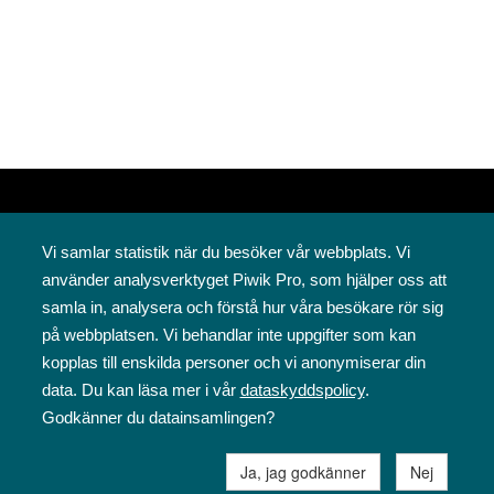
Vi samlar statistik när du besöker vår webbplats. Vi
använder analysverktyget Piwik Pro, som hjälper oss att
samla in, analysera och förstå hur våra besökare rör sig
på webbplatsen. Vi behandlar inte uppgifter som kan
Svenska folkskolans vänner rf
kopplas till enskilda personer och vi anonymiserar din
Annegatan 12
data. Du kan läsa mer i vår
dataskyddspolicy
.
00120 Helsingfors
Godkänner du datainsamlingen?
09 6844 570
sfv@sfv.fi
Ja, jag godkänner
Nej