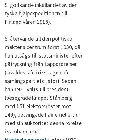
S. godkände inkallandet av den
tyska hjälpexpeditionen till
Finland våren 1918).
S. återvände till den politiska
maktens centrum först 1930, då
han utsågs till statsminister efter
påtryckning från Lapporörelsen
(invaldes s.å. i riksdagen på
samlingspartiets listor). Sedan
han 1931 valts till president
(besegrade knappt Ståhlberg
med 151 elektorsröster mot
149), betvingade han emellertid
med sin auktoritet denna rörelse
i samband med
Mäntsäläupproret
vintern 1932,