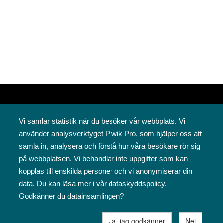
Vi samlar statistik när du besöker vår webbplats. Vi
använder analysverktyget Piwik Pro, som hjälper oss att
samla in, analysera och förstå hur våra besökare rör sig
på webbplatsen. Vi behandlar inte uppgifter som kan
Svenska folkskolans vänner rf
kopplas till enskilda personer och vi anonymiserar din
Annegatan 12
data. Du kan läsa mer i vår
dataskyddspolicy
.
00120 Helsingfors
Godkänner du datainsamlingen?
09 6844 570
sfv@sfv.fi
Ja, jag godkänner
Nej