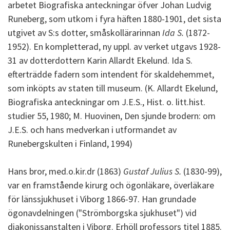
arbetet Biografiska anteckningar öfver Johan Ludvig
Runeberg, som utkom i fyra häften 1880-1901, det sista
utgivet av S:s dotter, småskollärarinnan
Ida S.
(1872-
1952). En kompletterad, ny uppl. av verket utgavs 1928-
31 av dotterdottern Karin Allardt Ekelund. Ida S.
efterträdde fadern som intendent för skaldehemmet,
som inköpts av staten till museum. (K. Allardt Ekelund,
Biografiska anteckningar om J.E.S., Hist. o. litt.hist.
studier 55, 1980; M. Huovinen, Den sjunde brodern: om
J.E.S. och hans medverkan i utformandet av
Runebergskulten i Finland, 1994)
Hans bror, med.o.kir.dr (1863)
Gustaf Julius S.
(1830-99),
var en framstående kirurg och ögonläkare, överläkare
för länssjukhuset i Viborg 1866-97. Han grundade
ögonavdelningen ("Strömborgska sjukhuset") vid
diakonissanstalten i Viborg. Erhöll professors titel 1885.