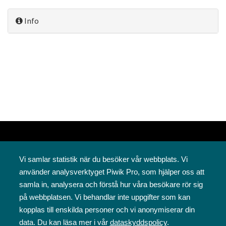
Info
Vi samlar statistik när du besöker vår webbplats. Vi
använder analysverktyget Piwik Pro, som hjälper oss att
samla in, analysera och förstå hur våra besökare rör sig
på webbplatsen. Vi behandlar inte uppgifter som kan
Svenska folkskolans vänner rf
kopplas till enskilda personer och vi anonymiserar din
Annegatan 12
data. Du kan läsa mer i vår
dataskyddspolicy
.
00120 Helsingfors