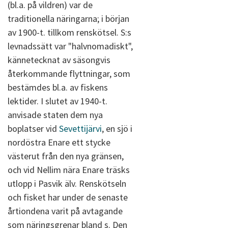
(bl.a. på vildren) var de
traditionella näringarna; i början
av 1900-t. tillkom renskötsel. S:s
levnadssätt var "halvnomadiskt",
kännetecknat av säsongvis
återkommande flyttningar, som
bestämdes bl.a. av fiskens
lektider. I slutet av 1940-t.
anvisade staten dem nya
boplatser vid
Sevettijärvi
, en sjö i
nordöstra Enare ett stycke
västerut från den nya gränsen,
och vid Nellim nära Enare träsks
utlopp i Pasvik älv. Renskötseln
och fisket har under de senaste
årtiondena varit på avtagande
som näringsgrenar bland s. Den