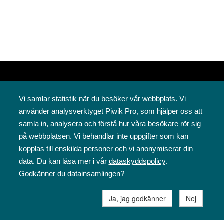
Vi samlar statistik när du besöker vår webbplats. Vi
använder analysverktyget Piwik Pro, som hjälper oss att
samla in, analysera och förstå hur våra besökare rör sig
på webbplatsen. Vi behandlar inte uppgifter som kan
Svenska folkskolans vänner rf
kopplas till enskilda personer och vi anonymiserar din
Annegatan 12
data. Du kan läsa mer i vår
dataskyddspolicy
.
00120 Helsingfors
Godkänner du datainsamlingen?
09 6844 570
sfv@sfv.fi
Ja, jag godkänner
Nej