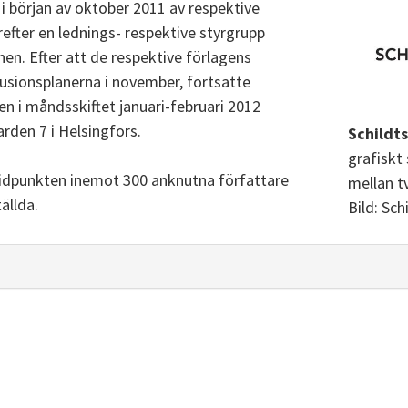
i början av oktober 2011 av respektive
refter en lednings- respektive styrgrupp
nen. Efter att de respektive förlagens
sionsplanerna i november, fortsatte
gen i måndsskiftet januari-februari 2012
arden 7 i Helsingfors.
Schildt
grafiskt
tidpunkten inemot 300 anknutna författare
mellan t
ällda.
Bild: Sc