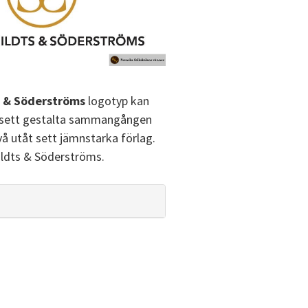
s & Söderströms
logotyp kan
 sett gestalta sammangången
vå utåt sett jämnstarka förlag.
hildts & Söderströms.