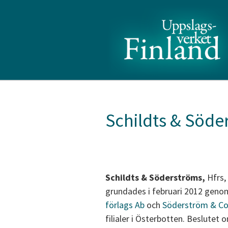
Schildts & Söde
Schildts & Söderströms,
Hfrs,
grundades i februari 2012 genom
förlags Ab
och
Söderström & C
filialer i Österbotten. Beslute