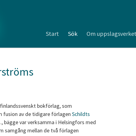
Start
Sök
Om uppslagsverke
rströms
 finlandssvenskt bokförlag, som
 fusion av de tidigare förlagen
Schildts
o
., bägge var verksamma i Helsingfors med
t om samgång mellan de två förlagen