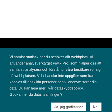
Vi samlar statistik när du besöker vår webbplats. Vi
använder analysverktyget Piwik Pro, som hjälper oss att
samla in, analysera och förstå hur våra besökare rör sig
på webbplatsen. Vi behandlar inte uppgifter som kan
Svenska folkskolans vänner rf
kopplas till enskilda personer och vi anonymiserar din
Annegatan 12
data. Du kan läsa mer i vår
dataskyddspolicy
.
00120 Helsingfors
Godkänner du datainsamlingen?
09 6844 570
sfv@sfv.fi
Ja, jag godkänner
Nej