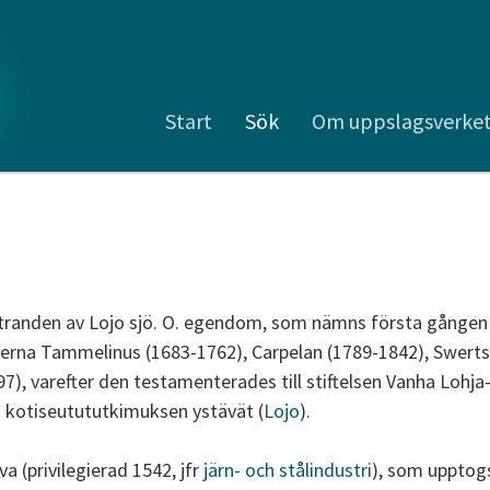
Start
Sök
Om uppslagsverke
tranden av Lojo sjö. O. egendom, som nämns första gången 
erna Tammelinus (1683-1762), Carpelan (1789-1842), Swerts
7), varefter den testamenterades till stiftelsen Vanha Lohj
 kotiseutututkimuksen ystävät (
Lojo
).
a (privilegierad 1542, jfr
järn- och stålindustri
), som upptogs