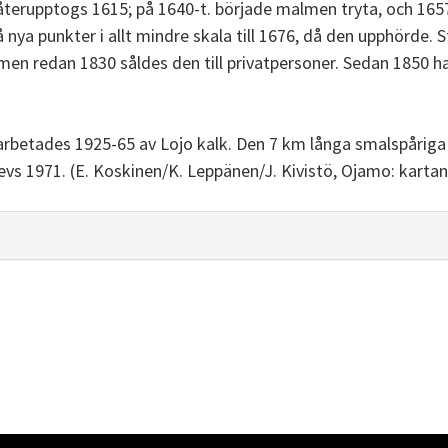
 återupptogs 1615; på 1640-t. började malmen tryta, och 165
å nya punkter i allt mindre skala till 1676, då den upphörde
men redan 1830 såldes den till privatpersoner. Sedan 1850 har
arbetades 1925-65 av Lojo kalk. Den 7 km långa smalspåriga 
evs 1971. (E. Koskinen/K. Leppänen/J. Kivistö, Ojamo: kartan