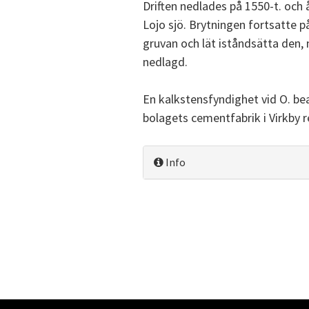
Driften nedlades på 1550-t. och
Lojo sjö. Brytningen fortsatte p
gruvan och lät iståndsätta den, 
nedlagd.
En kalkstensfyndighet vid O. be
bolagets cementfabrik i Virkby r
Info