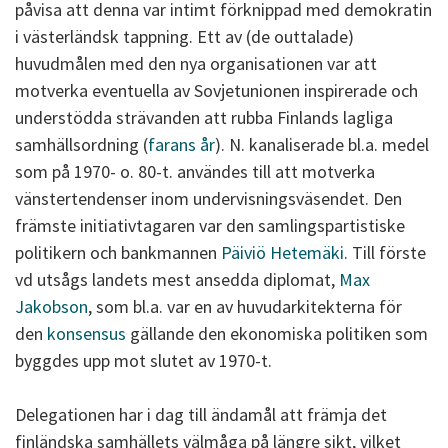
påvisa att denna var intimt förknippad med demokratin
i västerländsk tappning. Ett av (de outtalade)
huvudmålen med den nya organisationen var att
motverka eventuella av Sovjetunionen inspirerade och
understödda strävanden att rubba Finlands lagliga
samhällsordning (
farans år
). N. kanaliserade bl.a. medel
som på 1970- o. 80-t. användes till att motverka
vänstertendenser inom undervisningsväsendet. Den
främste initiativtagaren var den samlingspartistiske
politikern och bankmannen
Päiviö Hetemäki
. Till förste
vd utsågs landets mest ansedda diplomat,
Max
Jakobson
, som bl.a. var en av huvudarkitekterna för
den
konsensus
gällande den ekonomiska politiken som
byggdes upp mot slutet av 1970-t.
Delegationen har i dag till ändamål att främja det
finländska samhällets välmåga på längre sikt, vilket