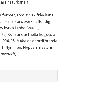
are naturkänsla.
ska former, som avvek från hans
. Hans konstverk i offentlig
by kyrka i Esbo (2001),
4-75, Konstindustriella högskolan
. 1994-95. Mäkelä var ordförande
; T. Nyrhinen, Nopean maalarin
onsdorff)