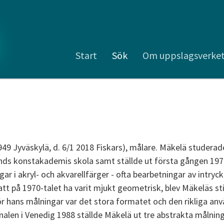
Start
Sök
Om uppslagsverke
949 Jyväskylä, d. 6/1 2018 Fiskars), målare. Mäkelä studerad
ands konstakademis skola samt ställde ut första gången 1970
ar i akryl- och akvarellfärger - ofta bearbetningar av intryc
r att på 1970-talet ha varit mjukt geometrisk, blev Mäkeläs sti
r hans målningar var det stora formatet och den rikliga an
nnalen i Venedig 1988 ställde Mäkelä ut tre abstrakta målnin