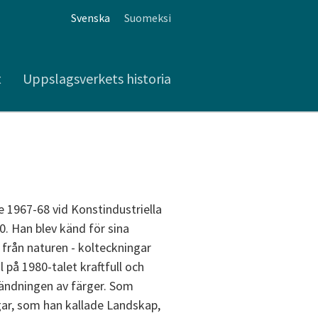
Svenska
Suomeksi
t
Uppslagsverkets historia
e 1967-68 vid Konstindustriella
. Han blev känd för sina
k från naturen - kolteckningar
l på 1980-talet kraftfull och
vändningen av färger. Som
gar, som han kallade Landskap,