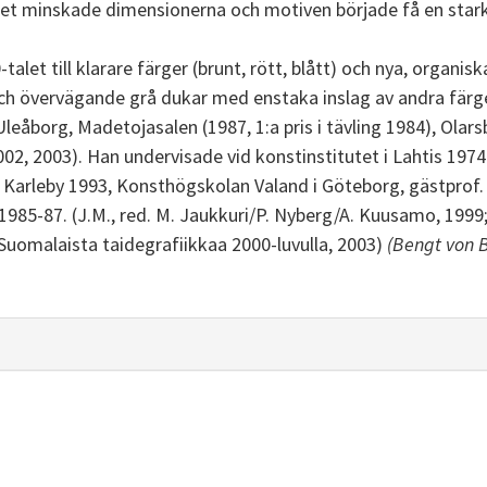
let minskade dimensionerna och motiven började få en stark
talet till klarare färger (brunt, rött, blått) och nya, organi
ch övervägande grå dukar med enstaka inslag av andra färger
i Uleåborg, Madetojasalen (1987, 1:a pris i tävling 1984), Olars
02, 2003). Han undervisade vid konstinstitutet i Lahtis 197
 Karleby 1993, Konsthögskolan Valand i Göteborg, gästprof
 1985-87. (J.M., red. M. Jaukkuri/P. Nyberg/A. Kuusamo, 1999
uomalaista taidegrafiikkaa 2000-luvulla, 2003)
(Bengt von B