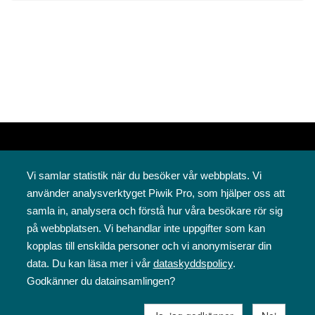
Vi samlar statistik när du besöker vår webbplats. Vi
använder analysverktyget Piwik Pro, som hjälper oss att
samla in, analysera och förstå hur våra besökare rör sig
på webbplatsen. Vi behandlar inte uppgifter som kan
Svenska folkskolans vänner rf
kopplas till enskilda personer och vi anonymiserar din
Annegatan 12
data. Du kan läsa mer i vår
dataskyddspolicy
.
00120 Helsingfors
Godkänner du datainsamlingen?
09 6844 570
sfv@sfv.fi