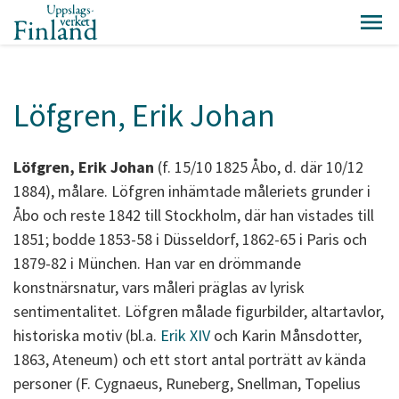
Löfgren, Erik Johan
Löfgren, Erik Johan
(f. 15/10 1825 Åbo, d. där 10/12
1884), målare. Löfgren inhämtade måleriets grunder i
Åbo och reste 1842 till Stockholm, där han vistades till
1851; bodde 1853-58 i Düsseldorf, 1862-65 i Paris och
1879-82 i München. Han var en drömmande
konstnärsnatur, vars måleri präglas av lyrisk
sentimentalitet. Löfgren målade figurbilder, altartavlor,
historiska motiv (bl.a.
Erik XIV
och Karin Månsdotter,
1863, Ateneum) och ett stort antal porträtt av kända
personer (F. Cygnaeus, Runeberg, Snellman, Topelius