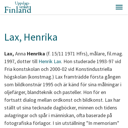
Lax, Henrika
Lax,
Anna
Henrika
(f. 15/11 1971 Hfrs), målare, fil.mag.
1997, dotter till
Henrik Lax
. Hon studerade 1993-97 vid
Fria konstskolan och 2000-02 vid Konstindustriella
högskolan (konstmag.) Lax framträdde första gången
som bildkonstnär 1995 och är känd för sina målningar i
oljefärger, blandteknik och pasteller. Hon för en
fortsatt dialog mellan ordkonst och bildkonst. Lax har
ställt ut sina tecknade dagböcker, minnen och tidens
avlagringar och spår i människan, ofta baserade på
fotografiska förlagor. I sin utställning "In memoriam"