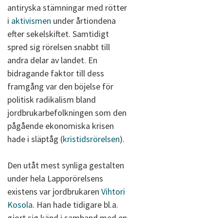
antiryska stämningar med rötter
i
aktivismen
under årtiondena
efter sekelskiftet. Samtidigt
spred sig rörelsen snabbt till
andra delar av landet. En
bidragande faktor till dess
framgång var den böjelse för
politisk radikalism bland
jordbrukarbefolkningen som den
pågående ekonomiska krisen
hade i släptåg (
kristidsrörelsen
).
Den utåt mest synliga gestalten
under hela Lapporörelsens
existens var jordbrukaren
Vihtori
Kosola
. Han hade tidigare bl.a.
gjort sig känd i samband med en