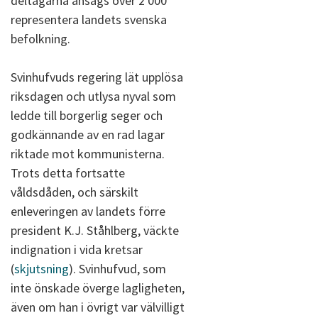
deltagarna ansågs över 2 000
representera landets svenska
befolkning.
Svinhufvuds regering lät upplösa
riksdagen och utlysa nyval som
ledde till borgerlig seger och
godkännande av en rad lagar
riktade mot kommunisterna.
Trots detta fortsatte
våldsdåden, och särskilt
enleveringen av landets förre
president K.J. Ståhlberg, väckte
indignation i vida kretsar
(
skjutsning
). Svinhufvud, som
inte önskade överge lagligheten,
även om han i övrigt var välvilligt