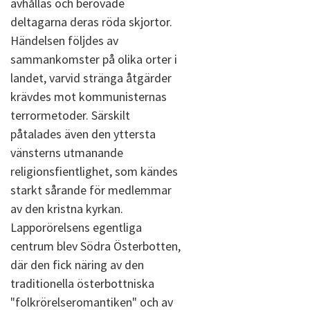
avhållas och berövade
deltagarna deras röda skjortor.
Händelsen följdes av
sammankomster på olika orter i
landet, varvid stränga åtgärder
krävdes mot kommunisternas
terrormetoder. Särskilt
påtalades även den yttersta
vänsterns utmanande
religionsfientlighet, som kändes
starkt sårande för medlemmar
av den kristna kyrkan.
Lapporörelsens egentliga
centrum blev Södra Österbotten,
där den fick näring av den
traditionella österbottniska
"folkrörelseromantiken" och av