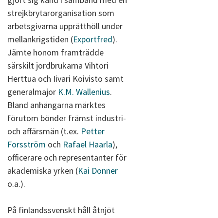
strejkbrytarorganisation som
arbetsgivarna upprätthöll under
mellankrigstiden (
Exportfred
).
Jämte honom framträdde
särskilt jordbrukarna Vihtori
Herttua och Iivari Koivisto samt
generalmajor
K.M. Wallenius
.
Bland anhängarna märktes
förutom bönder främst industri-
och affärsmän (t.ex.
Petter
Forsström
och
Rafael Haarla
),
officerare och representanter för
akademiska yrken (
Kai Donner
o.a.).
På finlandssvenskt håll åtnjöt