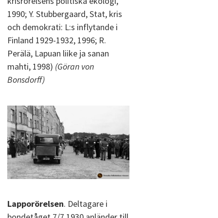
krisrörelsens politiska ekologi,
1990; Y. Stubbergaard, Stat, kris
och demokrati: L:s inflytande i
Finland 1929-1932, 1996; R.
Perälä, Lapuan liike ja sanan
mahti, 1998)
(Göran von
Bonsdorff)
Lapporörelsen
. Deltagare i
bondetåget 7/7 1930 anländer till