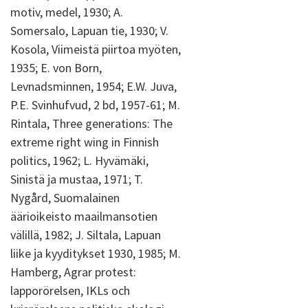
motiv, medel, 1930; A.
Somersalo, Lapuan tie, 1930; V.
Kosola, Viimeistä piirtoa myöten,
1935; E. von Born,
Levnadsminnen, 1954; E.W. Juva,
P.E. Svinhufvud, 2 bd, 1957-61; M.
Rintala, Three generations: The
extreme right wing in Finnish
politics, 1962; L. Hyvämäki,
Sinistä ja mustaa, 1971; T.
Nygård, Suomalainen
äärioikeisto maailmansotien
välillä, 1982; J. Siltala, Lapuan
liike ja kyyditykset 1930, 1985; M.
Hamberg, Agrar protest:
lapporörelsen, IKLs och