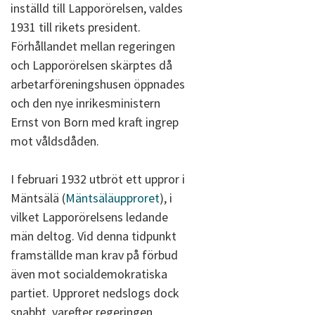
inställd till Lapporörelsen, valdes
1931 till rikets president.
Förhållandet mellan regeringen
och Lapporörelsen skärptes då
arbetarföreningshusen öppnades
och den nye inrikesministern
Ernst von Born med kraft ingrep
mot våldsdåden.
I februari 1932 utbröt ett uppror i
Mäntsälä (
Mäntsäläupproret
), i
vilket Lapporörelsens ledande
män deltog. Vid denna tidpunkt
framställde man krav på förbud
även mot socialdemokratiska
partiet. Upproret nedslogs dock
snabbt, varefter regeringen