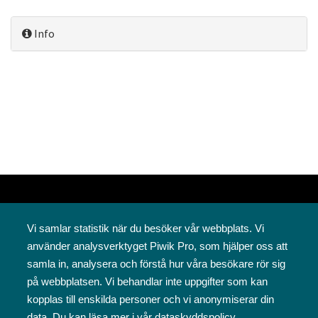
Info
Vi samlar statistik när du besöker vår webbplats. Vi
använder analysverktyget Piwik Pro, som hjälper oss att
samla in, analysera och förstå hur våra besökare rör sig
på webbplatsen. Vi behandlar inte uppgifter som kan
Svenska folkskolans vänner rf
kopplas till enskilda personer och vi anonymiserar din
Annegatan 12
data. Du kan läsa mer i vår
dataskyddspolicy
.