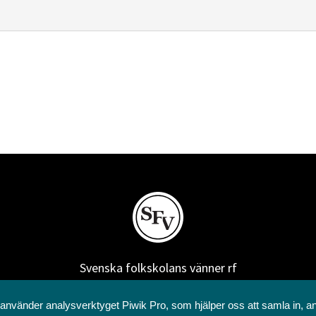
Svenska folkskolans vänner rf
Annegatan 12
00120 Helsingfors
 använder analysverktyget Piwik Pro, som hjälper oss att samla in, a