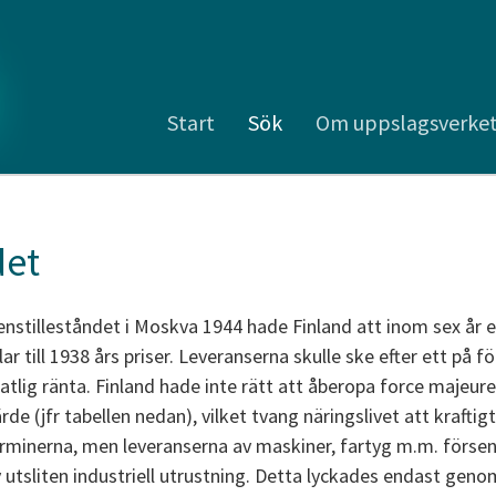
Start
Sök
Om uppslagsverke
det
enstilleståndet i Moskva 1944 hade Finland att inom sex år 
llar till 1938 års priser. Leveranserna skulle ske efter ett på 
lig ränta. Finland hade inte rätt att åberopa force majeure
de (jfr tabellen nedan), vilket tvang näringslivet att krafti
erminerna, men leveranserna av maskiner, fartyg m.m. försen
 utsliten industriell utrustning. Detta lyckades endast gen