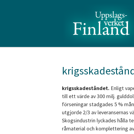
krigsskadestån
krigsskadeståndet.
Enligt vap
till ett värde av 300 milj. gulddo
förseningar stadgades 5 % månat
utgjorde 2/3 av leveransernas vär
Skogsindustrin lyckades hålla t
råmaterial och komplettering av