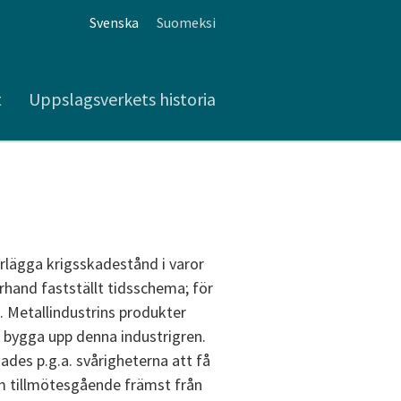
Svenska
Suomeksi
t
Uppslagsverkets historia
erlägga krigsskadestånd i varor
förhand fastställt tidsschema; för
. Metallindustrins produkter
gt bygga upp denna industrigren.
ades p.g.a. svårigheterna att få
om tillmötesgående främst från