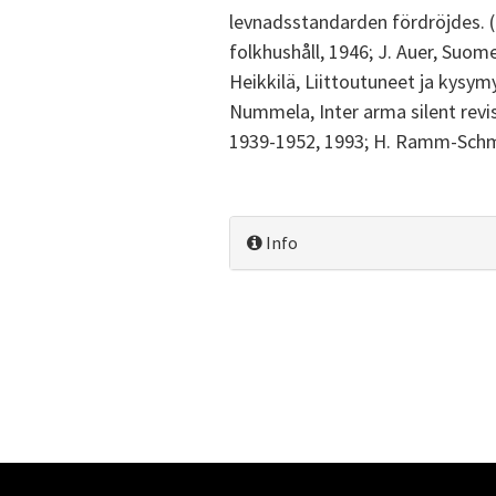
levnadsstandarden fördröjdes. (
folkhushåll, 1946; J. Auer, Suom
Heikkilä, Liittoutuneet ja kys
Nummela, Inter arma silent rev
1939-1952, 1993; H. Ramm-Schmid
Info