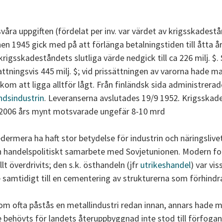
svåra uppgiften (fördelat per inv. var värdet av krigsskadestå
n 1945 gick med på att förlänga betalningstiden till åtta å
 krigsskadeståndets slutliga värde nedgick till ca 226 milj.
ttningsvis 445 milj. $; vid prissättningen av varorna hade man
kom att ligga alltför lågt. Från finländsk sida administrer
ndsindustrin
. Leveranserna avslutades 19/9 1952
.
Krigsskades
i 2006 års mynt motsvarade ungefär 8-10 mrd 
ermera ha haft stor betydelse för industrin och näringslivet 
handelspolitiskt samarbete med Sovjetunionen. Modern fors
lt överdrivits; den s.k. östhandeln (jfr
utrikeshandel
) var vis
e samtidigt till en cementering av strukturerna som förhindr
 som ofta påstås en metallindustri redan innan, annars hade 
e behövts för landets återuppbyggnad inte stod till förfoga