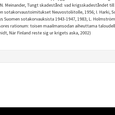
N. Meinander, Tungt skadestånd: vad krigsskadeståndet till 
en sotakorvaustoimitukset Neuvostoliitolle, 1956; I. Harki, 
ymys Suomen sotakorvauksista 1943-1947, 1983; L. Holmström
isores rationum: toisen maailmansodan aiheuttama taloudel
t, När Finland reste sig ur krigets aska, 2002)