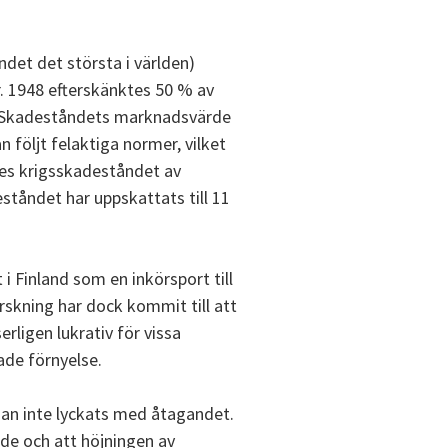
ndet det största i världen)
r. 1948 efterskänktes 50 % av
 $. Skadeståndets marknadsvärde
 följt felaktiga normer, vilket
ades krigsskadeståndet av
tåndet har uppskattats till 11
i Finland som en inkörsport till
kning har dock kommit till att
serligen lukrativ för vissa
ade förnyelse.
man inte lyckats med åtagandet.
nde och att höjningen av