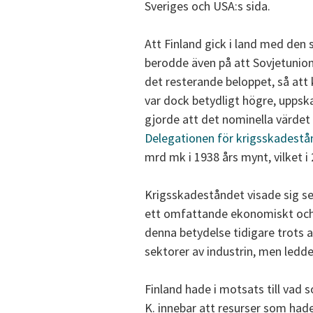
Sveriges och USA:s sida.
Att Finland gick i land med den 
berodde även på att Sovjetunione
det resterande beloppet, så att
var dock betydligt högre, uppska
gjorde att det nominella värdet 
Delegationen för krigsskadestå
mrd mk i 1938 års mynt, vilket 
Krigsskadeståndet visade sig sed
ett omfattande ekonomiskt och 
denna betydelse tidigare trots al
sektorer av industrin, men ledd
Finland hade i motsats till vad
K. innebar att resurser som had