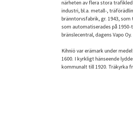
närheten av flera stora trafikle
industri, bl.a. metall-, träförädl
bränntorvsfabrik, gr. 1943, som 
som automatiserades på 1950-ta
bränslecentral, dagens Vapo Oy.
Kihniö var erämark under medelt
1600. I kyrkligt hänseende lydde
kommunalt till 1920. Träkyrka frå