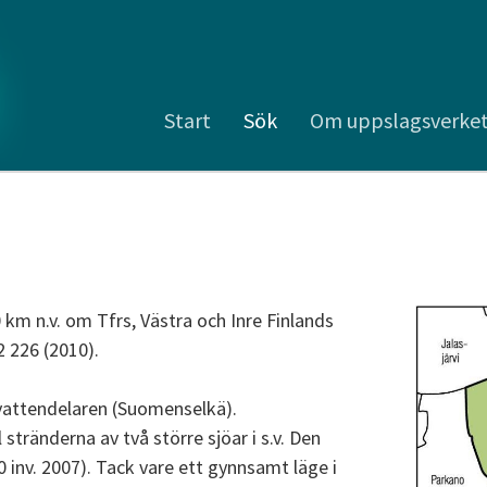
Start
Sök
Om uppslagsverke
km n.v. om Tfrs, Västra och Inre Finlands
2 226 (2010).
 vattendelaren (Suomenselkä).
stränderna av två större sjöar i s.v. Den
0 inv. 2007). Tack vare ett gynnsamt läge i