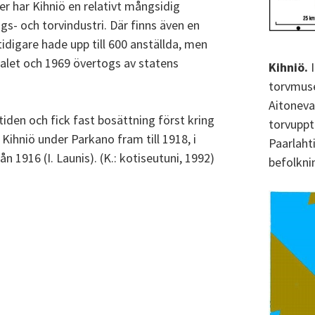
der har Kihniö en relativt mångsidig
ings- och torvindustri. Där finns även en
tidigare hade upp till 600 anställda, men
let och 1969 övertogs av statens
Kihniö.
I
torvmuse
Aitoneva
iden och fick fast bosättning först kring
torvuppt
 Kihniö under Parkano fram till 1918, i
Paarlahti
n 1916 (I. Launis). (K.: kotiseutuni, 1992)
befolkni