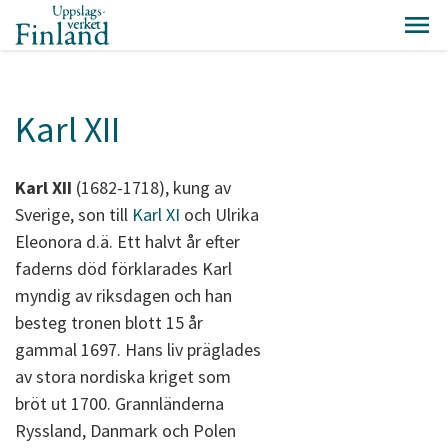
Karl XII
Karl XII
(1682-1718), kung av
Sverige, son till
Karl XI
och Ulrika
Eleonora d.ä. Ett halvt år efter
faderns död förklarades Karl
myndig av riksdagen och han
besteg tronen blott 15 år
gammal 1697. Hans liv präglades
av stora nordiska kriget som
bröt ut 1700. Grannländerna
Ryssland, Danmark och Polen