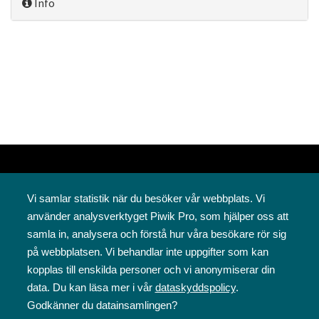
Info
Vi samlar statistik när du besöker vår webbplats. Vi
använder analysverktyget Piwik Pro, som hjälper oss att
samla in, analysera och förstå hur våra besökare rör sig
på webbplatsen. Vi behandlar inte uppgifter som kan
Svenska folkskolans vänner rf
kopplas till enskilda personer och vi anonymiserar din
Annegatan 12
data. Du kan läsa mer i vår
dataskyddspolicy
.
00120 Helsingfors
Godkänner du datainsamlingen?
09 6844 570