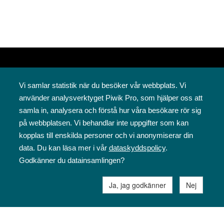
Vi samlar statistik när du besöker vår webbplats. Vi
använder analysverktyget Piwik Pro, som hjälper oss att
samla in, analysera och förstå hur våra besökare rör sig
på webbplatsen. Vi behandlar inte uppgifter som kan
Svenska folkskolans vänner rf
kopplas till enskilda personer och vi anonymiserar din
Annegatan 12
data. Du kan läsa mer i vår
dataskyddspolicy
.
00120 Helsingfors
Godkänner du datainsamlingen?
09 6844 570
sfv@sfv.fi
Ja, jag godkänner
Nej