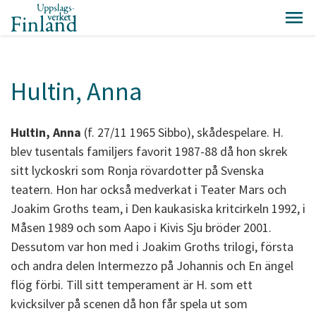
Hultin, Anna
Hultin, Anna
(f. 27/11 1965 Sibbo), skådespelare. H.
blev tusentals familjers favorit 1987-88 då hon skrek
sitt lyckoskri som Ronja rövardotter på Svenska
teatern. Hon har också medverkat i Teater Mars och
Joakim Groths team, i Den kaukasiska kritcirkeln 1992, i
Måsen 1989 och som Aapo i Kivis Sju bröder 2001.
Dessutom var hon med i Joakim Groths trilogi, första
och andra delen Intermezzo på Johannis och En ängel
flög förbi. Till sitt temperament är H. som ett
kvicksilver på scenen då hon får spela ut som