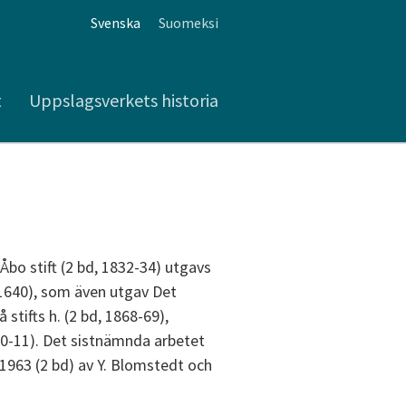
Svenska
Suomeksi
t
Uppslagsverkets historia
 Åbo stift (2 bd, 1832-34) utgavs
-1640), som även utgav Det
stifts h. (2 bd, 1868-69),
10-11). Det sistnämnda arbetet
 1963 (2 bd) av Y. Blomstedt och