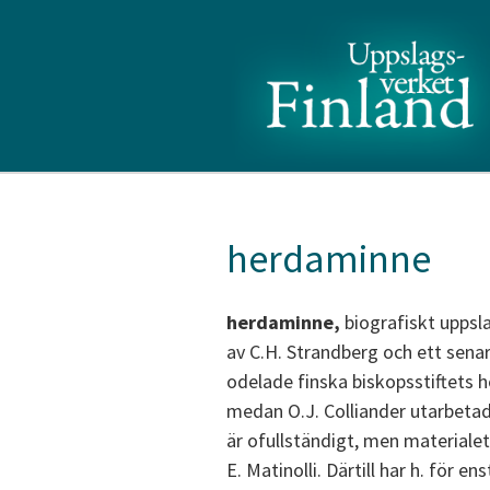
herdaminne
herdaminne,
biografiskt uppsla
av C.H. Strandberg och ett sena
odelade finska biskopsstiftets h
medan O.J. Colliander utarbetad
är ofullständigt, men materialet
E. Matinolli. Därtill har h. för en