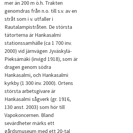
mer än 200 m ö.h. Trakten
genomdras från n.o. till s.v. av en
stråt som i v. utfaller i
Rautalampistråten. De största
tätorterna är Hankasalmi
stationssamhälle (ca 1 700 inv.
2000) vid järnvägen Jyväskylä-
Pieksämäki (invigd 1918), som är
dragen genom södra
Hankasalmi, och Hankasalmi
kyrkby (1 300 inv. 2000). Ortens
största arbetsgivare är
Hankasalmi sågverk (gr. 1916,
130 anst. 2003) som hör till
Vapokoncernen. Bland
sevärdheter märks ett
gårdsmuseum med ett 20-tal