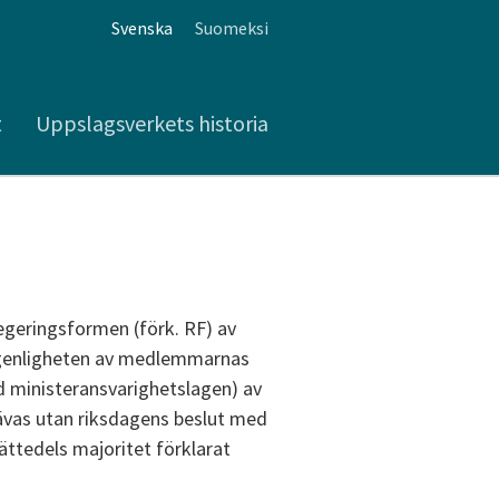
Svenska
Suomeksi
t
Uppslagsverkets historia
egeringsformen (förk. RF) av
lagenligheten av medlemmarnas
d ministeransvarighetslagen) av
ävas utan riksdagens beslut med
ättedels majoritet förklarat