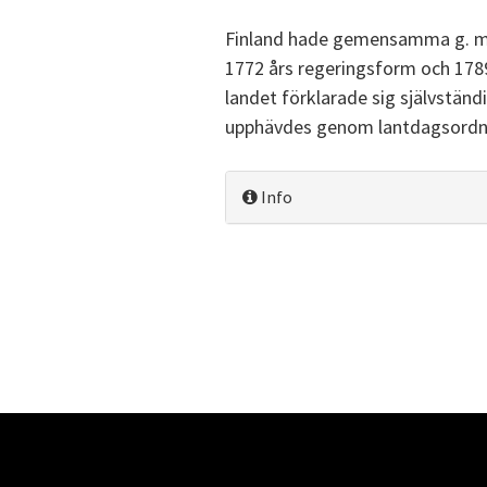
Finland hade gemensamma g. med 
1772 års regeringsform och 1789
landet förklarade sig självstän
upphävdes genom lantdagsordning
Info