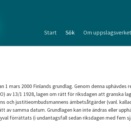
Start
Sök
Om uppslagsverke
dan 1 mars 2000 Finlands grundlag. Genom denna uphävdes r
RO) av 13/1 1928, lagen om rätt för riksdagen att granska 
erns och justitieombudsmannens ämbetsåtgärder (vanl. kalla
ätt av samma datum. Grundlagen kan inte ändras eller upph
yval förrättats (i undantagsfall sedan riksdagen med fem sj