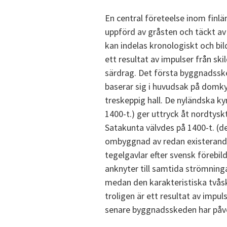
En central företeelse inom finlä
uppförd av gråsten och täckt a
kan indelas kronologiskt och bi
ett resultat av impulser från skil
särdrag. Det första byggnadsske
baserar sig i huvudsak på domkyr
treskeppig hall. De nyländska k
1400-t.) ger uttryck åt nordtyskt
Satakunta välvdes på 1400-t. (d
ombyggnad av redan existerand
tegelgavlar efter svensk förebi
anknyter till samtida strömning
medan den karakteristiska tvås
troligen är ett resultat av imp
senare byggnadsskeden har påver