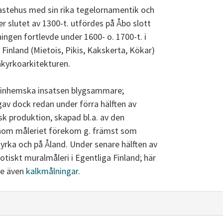
astehus med sin rika tegelornamentik och
 slutet av 1300-t. utfördes på Åbo slott
ningen fortlevde under 1600- o. 1700-t. i
 Finland (Mietois, Pikis, Kakskerta, Kökar)
äkyrkoarkitekturen.
n inhemska insatsen blygsammare;
gav dock redan under förra hälften av
msk produktion, skapad bl.a. av den
nom måleriet förekom g. främst som
yrka och på Åland. Under senare hälften av
otiskt muralmåleri i Egentliga Finland; här
Se även
kalkmålningar
.