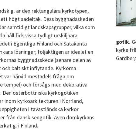
ndsk g. är den rektangulära kyrkotypen,
v ett högt sadeltak. Dess byggnadsskeden
ldar samtidigt landskapsgrupper, vilka som
da håll fick vissa tydligt urskiljbara
gotik.
G
det i Egentliga Finland och Satakunta
kyrka fr
kans lösningar; följaktligen är idealet en
Gardberg
yrkornas byggnadsskede (senare delen av
 och baltiskt inflytande. Kyrkorna i
et var härvid mestadels fråga om
e tempel) och försågs med dekorativa
ld. Den österbottniska kyrkogotiken
ar inom kyrkoarkitekturen i Norrland,
keppigheten i tavastländska kyrkor
ulser från dansk sengotik. Även domkyrkans
kat g. i Finland.