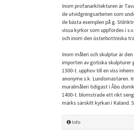
Inom profanarkitekturen är Tav
de utvidgningsarbeten som under
de bästa exemplen på g. Stilrikt
vissa kyrkor som uppfördes i s.v.
och inom den österbottniska tr
Inom måleri och skulptur är de
importen av gotiska skulpturer 
1300-t. upphov till en viss inhe
anonyme s.k. Lundomästaren. I
muralmåleri tidigast i Åbo domk
1400-t. blomstrade ett rikt seng
märks särskilt kyrkan i Kaland. 
Info