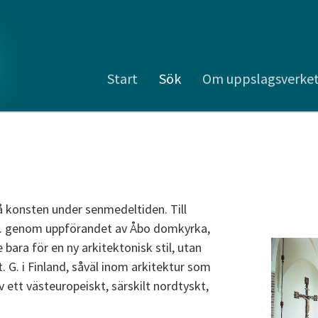
Start
Sök
Om uppslagsverke
å konsten under senmedeltiden. Till
0-t. genom uppförandet av Åbo domkyrka,
bara för en ny arkitektonisk stil, utan
t. G. i Finland, såväl inom arkitektur som
v ett västeuropeiskt, särskilt nordtyskt,