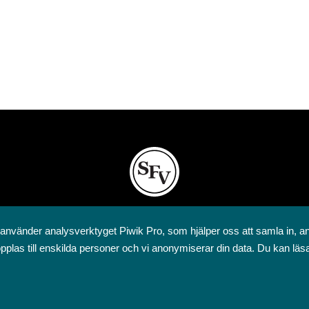
Svenska folkskolans vänner rf
 använder analysverktyget Piwik Pro, som hjälper oss att samla in, a
Annegatan 12
pplas till enskilda personer och vi anonymiserar din data. Du kan läs
00120 Helsingfors
09 6844 570
sfv@sfv.fi