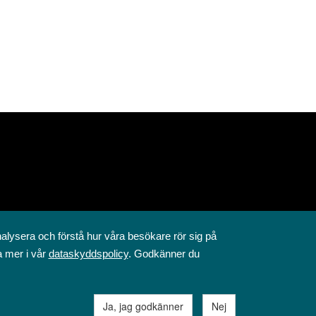
nalysera och förstå hur våra besökare rör sig på
a mer i vår
dataskyddspolicy
. Godkänner du
Ja, jag godkänner
Nej