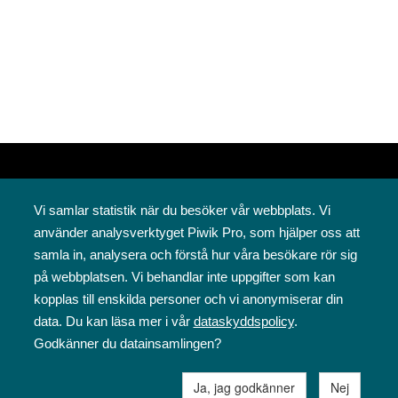
Vi samlar statistik när du besöker vår webbplats. Vi
använder analysverktyget Piwik Pro, som hjälper oss att
samla in, analysera och förstå hur våra besökare rör sig
på webbplatsen. Vi behandlar inte uppgifter som kan
Svenska folkskolans vänner rf
kopplas till enskilda personer och vi anonymiserar din
Annegatan 12
data. Du kan läsa mer i vår
dataskyddspolicy
.
00120 Helsingfors
Godkänner du datainsamlingen?
09 6844 570
sfv@sfv.fi
Ja, jag godkänner
Nej