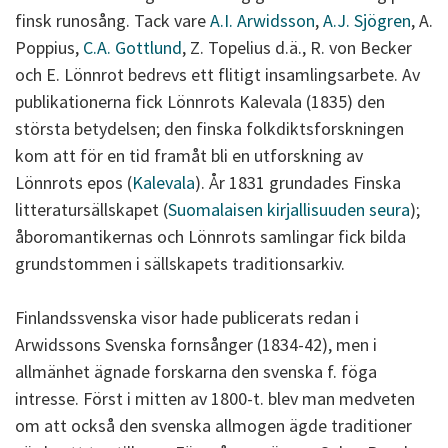
finsk runosång. Tack vare
A.I. Arwidsson
,
A.J. Sjögren
, A.
Poppius,
C.A. Gottlund
, Z. Topelius d.ä., R. von Becker
och E. Lönnrot bedrevs ett flitigt insamlingsarbete. Av
publikationerna fick Lönnrots Kalevala (1835) den
största betydelsen; den finska folkdiktsforskningen
kom att för en tid framåt bli en utforskning av
Lönnrots epos (
Kalevala
). År 1831 grundades Finska
litteratursällskapet (
Suomalaisen kirjallisuuden seura
);
åboromantikernas och Lönnrots samlingar fick bilda
grundstommen i sällskapets traditionsarkiv.
Finlandssvenska visor hade publicerats redan i
Arwidssons Svenska fornsånger (1834-42), men i
allmänhet ägnade forskarna den svenska f. föga
intresse. Först i mitten av 1800-t. blev man medveten
om att också den svenska allmogen ägde traditioner