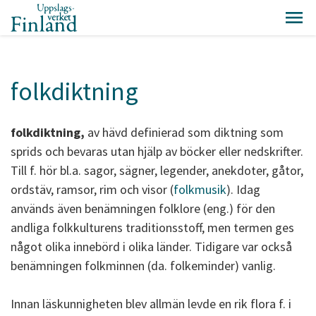
folkdiktning
folkdiktning,
av hävd definierad som diktning som
sprids och bevaras utan hjälp av böcker eller nedskrifter.
Till f. hör bl.a. sagor, sägner, legender, anekdoter, gåtor,
ordstäv, ramsor, rim och visor (
folkmusik
). Idag
används även benämningen folklore (eng.) för den
andliga folkkulturens traditionsstoff, men termen ges
något olika innebörd i olika länder. Tidigare var också
benämningen folkminnen (da. folkeminder) vanlig.
Innan läskunnigheten blev allmän levde en rik flora f. i