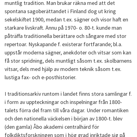
muntlig tradition. Man brukar räkna med att det
spontana sagoberättandet i Finland dog ut kring
sekelskiftet 1900, medan t.ex. sägner och visor haft en
starkare livskraft. Ännu på 1970- o. 80-t. kunde man
påträffa traditionella berättare och sångare med stor
repertoar. Nyskapande f. existerar fortfarande; bl.a.
uppstår moderna sägner, anekdoter och vitsar som kan
få stor spridning, dels muntligt såsom t.ex. skolbarnens
vitsar, dels med hjälp av modern teknik såsom t.ex.
lustiga fax- och e-posthistorier.
I traditionsarkiv runtom i landet finns stora samlingar f.
i form av uppteckningar och inspelningar från 1800-
talets förra del fram till våra dagar. Under romantiken
och den nationella väckelsen i början av 1800-t. blev
(den gamla) Åbo akademi centralhärd för
folkdiktsforskningen som i hög grad inriktade sig på