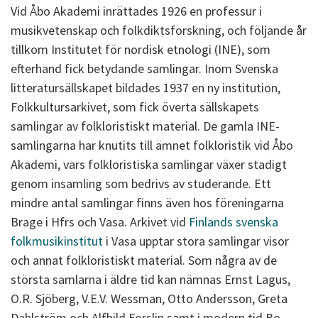
Vid Åbo Akademi inrättades 1926 en professur i
musikvetenskap och folkdiktsforskning, och följande år
tillkom Institutet för nordisk etnologi (INE), som
efterhand fick betydande samlingar. Inom Svenska
litteratursällskapet bildades 1937 en ny institution,
Folkkultursarkivet, som fick överta sällskapets
samlingar av folkloristiskt material. De gamla INE-
samlingarna har knutits till ämnet folkloristik vid Åbo
Akademi, vars folkloristiska samlingar växer stadigt
genom insamling som bedrivs av studerande. Ett
mindre antal samlingar finns även hos föreningarna
Brage i Hfrs och Vasa. Arkivet vid
Finlands svenska
folkmusikinstitut
i Vasa upptar stora samlingar visor
och annat folkloristiskt material. Som några av de
största samlarna i äldre tid kan nämnas Ernst Lagus,
O.R. Sjöberg, V.E.V. Wessman, Otto Andersson, Greta
Dahlström och Alfhild Forslin samt i modern tid Bo