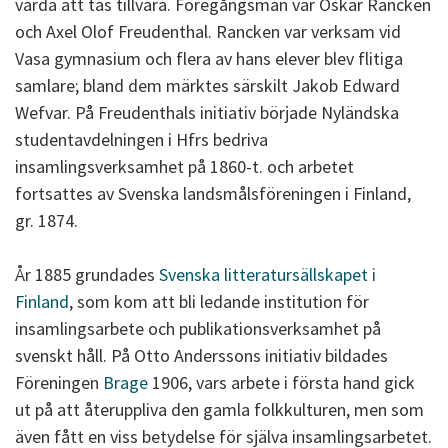
värda att tas tillvara. Föregångsmän var Oskar Rancken
och Axel Olof Freudenthal. Rancken var verksam vid
Vasa gymnasium och flera av hans elever blev flitiga
samlare; bland dem märktes särskilt Jakob Edward
Wefvar. På Freudenthals initiativ började Nyländska
studentavdelningen i Hfrs bedriva
insamlingsverksamhet på 1860-t. och arbetet
fortsattes av Svenska landsmålsföreningen i Finland,
gr. 1874.
År 1885 grundades
Svenska litteratursällskapet i
Finland
, som kom att bli ledande institution för
insamlingsarbete och publikationsverksamhet på
svenskt håll. På Otto Anderssons initiativ bildades
Föreningen
Brage
1906, vars arbete i första hand gick
ut på att återuppliva den gamla folkkulturen, men som
även fått en viss betydelse för själva insamlingsarbetet.