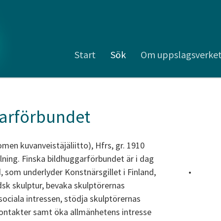
Start
Sök
Om uppslagsverke
garförbundet
en kuvanveistäjäliitto), Hfrs, gr. 1910
llning. Finska bildhuggarförbundet är i dag
 som underlyder Konstnärsgillet i Finland,
•
dsk skulptur, bevaka skulptörernas
ciala intressen, stödja skulptörernas
kontakter samt öka allmänhetens intresse