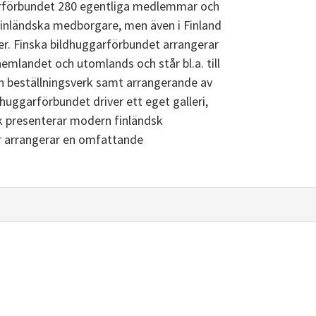
garförbundet 280 egentliga medlemmar och
inländska medborgare, men även i Finland
er. Finska bildhuggarförbundet arrangerar
 hemlandet och utomlands och står bl.a. till
ch beställningsverk samt arrangerande av
dhuggarförbundet driver ett eget galleri,
ak presenterar modern finländsk
år arrangerar en omfattande