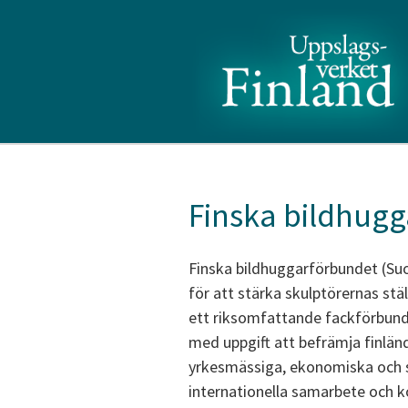
Finska bildhug
Finska bildhuggarförbundet (Suom
för att stärka skulptörernas stä
ett riksomfattande fackförbund,
med uppgift att befrämja finlän
yrkesmässiga, ekonomiska och so
internationella samarbete och 