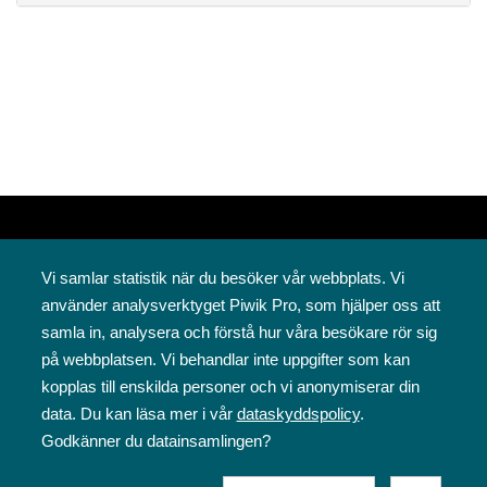
Vi samlar statistik när du besöker vår webbplats. Vi
använder analysverktyget Piwik Pro, som hjälper oss att
samla in, analysera och förstå hur våra besökare rör sig
på webbplatsen. Vi behandlar inte uppgifter som kan
Svenska folkskolans vänner rf
kopplas till enskilda personer och vi anonymiserar din
Annegatan 12
data. Du kan läsa mer i vår
dataskyddspolicy
.
00120 Helsingfors
Godkänner du datainsamlingen?
09 6844 570
sfv@sfv.fi