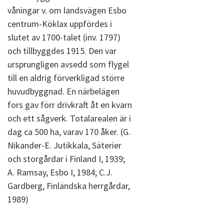
våningar v. om landsvägen Esbo
centrum-Köklax uppfördes i
slutet av 1700-talet (inv. 1797)
och tillbyggdes 1915. Den var
ursprungligen avsedd som flygel
till en aldrig förverkligad större
huvudbyggnad. En närbelägen
fors gav förr drivkraft åt en kvarn
och ett sågverk. Totalarealen är i
dag ca 500 ha, varav 170 åker. (G.
Nikander-E. Jutikkala, Säterier
och storgårdar i Finland I, 1939;
A. Ramsay, Esbo I, 1984; C.J.
Gardberg, Finländska herrgårdar,
1989)