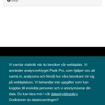
Info
Vi samlar statistik när du besöker vår webbplats. Vi
använder analysverktyget Piwik Pro, som hjälper oss att
samla in, analysera och förstå hur våra besökare rör sig
på webbplatsen. Vi behandlar inte uppgifter som kan
Svenska folkskolans vänner rf
kopplas till enskilda personer och vi anonymiserar din
Annegatan 12
data. Du kan läsa mer i vår
dataskyddspolicy
.
00120 Helsingfors
Godkänner du datainsamlingen?
09 6844 570