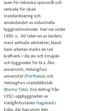
även för tekniska spörsmål och
verkade för ökad
standardisering och
användandet av industriella
byggnadsmetoder. Han var under
1950- o. -60-talen en av landets
mest anlitade arkitekter; bland
hans arbeten märks en rad
kraftverk i Ule älv och Emäjoki
och byggnader för bl.a. Åbo
universitet, Helsingfors
universitet (
Porthania
) och
Helsingfors stadsbibliotek
(Bortre Tölö
). Ervi deltog från
1952 i uppbyggnaden av
trädgårdsstaden
Hagalund
i
Esbo, där han utom den