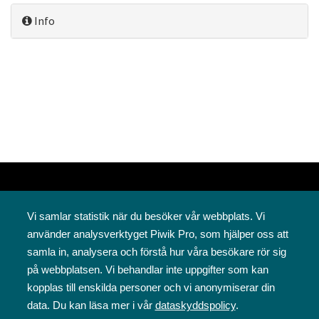
Info
Vi samlar statistik när du besöker vår webbplats. Vi
använder analysverktyget Piwik Pro, som hjälper oss att
samla in, analysera och förstå hur våra besökare rör sig
på webbplatsen. Vi behandlar inte uppgifter som kan
Svenska folkskolans vänner rf
kopplas till enskilda personer och vi anonymiserar din
Annegatan 12
data. Du kan läsa mer i vår
dataskyddspolicy
.
00120 Helsingfors