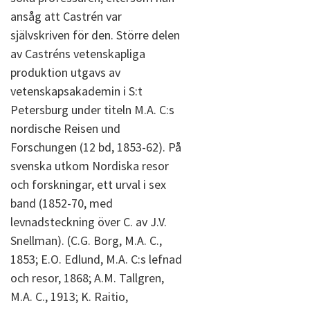
ansåg att Castrén var
självskriven för den. Större delen
av Castréns vetenskapliga
produktion utgavs av
vetenskapsakademin i S:t
Petersburg under titeln M.A. C:s
nordische Reisen und
Forschungen (12 bd, 1853-62). På
svenska utkom Nordiska resor
och forskningar, ett urval i sex
band (1852-70, med
levnadsteckning över C. av J.V.
Snellman). (C.G. Borg, M.A. C.,
1853; E.O. Edlund, M.A. C:s lefnad
och resor, 1868; A.M. Tallgren,
M.A. C., 1913; K. Raitio,