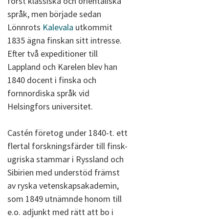
först klassiska och orientaliska
språk, men började sedan
Lönnrots
Kalevala
utkommit
1835 ägna finskan sitt intresse.
Efter två expeditioner till
Lappland och Karelen blev han
1840 docent i finska och
fornnordiska språk vid
Helsingfors universitet.
Castén företog under 1840-t. ett
flertal forskningsfärder till finsk-
ugriska stammar i Ryssland och
Sibirien med understöd främst
av ryska vetenskapsakademin,
som 1849 utnämnde honom till
e.o. adjunkt med rätt att bo i