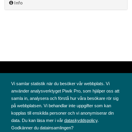
Info
Vi samlar statistik när du besöker vår webbplats. Vi
använder analysverktyget Piwik Pro, som hjälper oss att
samla in, analysera och förstå hur våra besökare rör sig
på webbplatsen. Vi behandlar inte uppgifter som kan
Svenska folkskolans vänner rf
kopplas till enskilda personer och vi anonymiserar din
Annegatan 12
data. Du kan läsa mer i vår
dataskyddspolicy
.
00120 Helsingfors
Godkänner du datainsamlingen?
09 6844 570