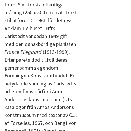
form. Sin största offentliga
målning (250 x 500 cm) i abstrakt
stil utförde C. 1961 för det nya
Reklam TV-huset i Hfrs. -
Carlstedt var sedan 1949 gift
med den danskbördiga pianisten
France Ellegaard
(1913-1999).
Efter parets död tillföll deras
gemensamma egendom
Föreningen Konstsamfundet. En
betydande samling av Carlstedts
arbeten finns därför i Amos
Andersons konstmuseum. (Utst.
kataloger från Amos Andersons
konstmuseum med texter av C.J.
af Forselles, 1967, och Bengt von
Bonsdorff, 1975)
(Bengt von