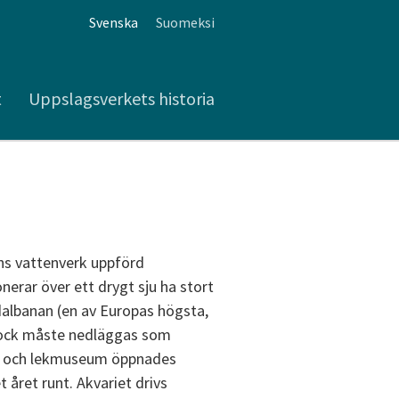
Svenska
Suomeksi
t
Uppslagsverkets historia
ens vattenverk uppförd
onerar över ett drygt sju ha stort
dalbanan (en av Europas högsta,
ock måste nedläggas som
s- och lekmuseum öppnades
 året runt. Akvariet drivs