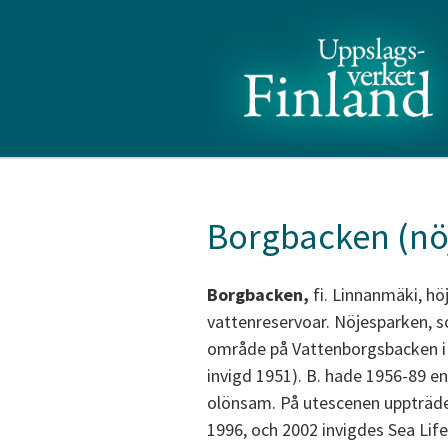
Borgbacken (nöj
Borgbacken,
fi. Linnanmäki, hö
vattenreservoar. Nöjesparken, s
område på Vattenborgsbacken i d
invigd 1951). B. hade 1956-89 en
olönsam. På utescenen uppträde
1996, och 2002 invigdes Sea Life