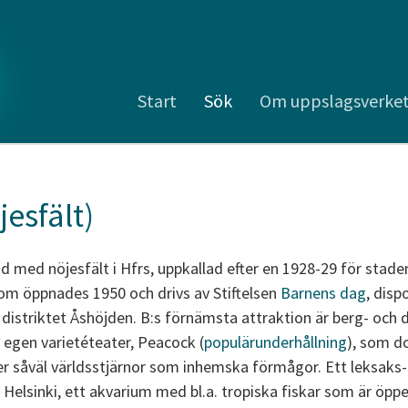
Start
Sök
Om uppslagsverke
esfält)
jd med nöjesfält i Hfrs, uppkallad efter en 1928-29 för stad
om öppnades 1950 och drivs av Stiftelsen
Barnens dag
, disp
istriktet Åshöjden. B:s förnämsta attraktion är berg- och 
 egen varietéteater, Peacock (
populärunderhållning
), som d
r såväl världsstjärnor som inhemska förmågor. Ett leksak
 Helsinki, ett akvarium med bl.a. tropiska fiskar som är öppet