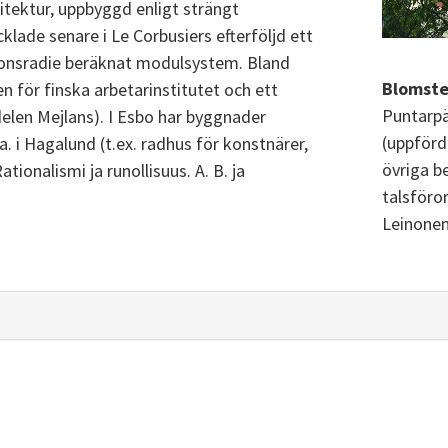
itektur, uppbyggd enligt strängt
lade senare i Le Corbusiers efterföljd ett
ionsradie beräknat modulsystem. Bland
Blomsted
 för finska arbetarinstitutet och ett
Puntarpä
delen Mejlans). I Esbo har byggnader
(uppförd
.a. i Hagalund (t.ex. radhus för konstnärer,
övriga b
tionalismi ja runollisuus. A. B. ja
talsföror
Leinonen