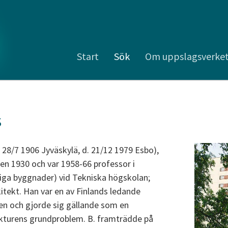
Start
Sök
Om uppslagsverke
s
 28/7 1906 Jyväskylä, d. 21/12 1979 Esbo),
men 1930 och var 1958-66 professor i
tliga byggnader) vid Tekniska högskolan;
itekt. Han var en av Finlands ledande
n och gjorde sig gällande som en
ekturens grundproblem. B. framträdde på