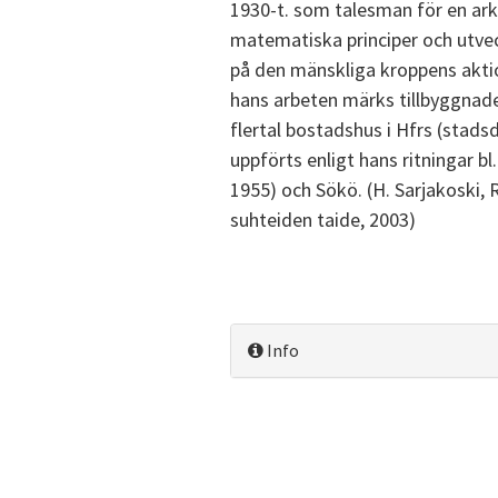
1930-t. som talesman för en ark
matematiska principer och utveck
på den mänskliga kroppens akt
hans arbeten märks tillbyggnaden
flertal bostadshus i Hfrs (stads
uppförts enligt hans ritningar bl
1955) och Sökö. (H. Sarjakoski, Ra
suhteiden taide, 2003)
Info