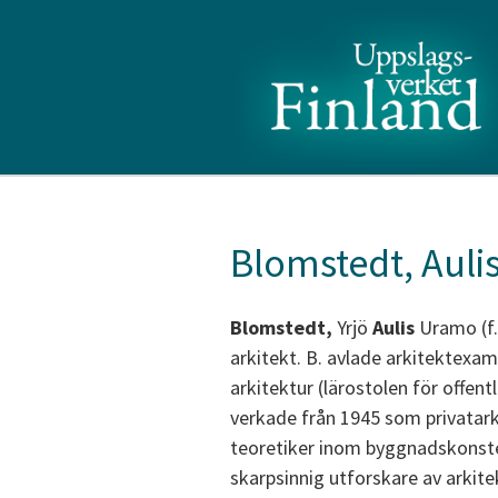
Blomstedt, Auli
Blomstedt,
Yrjö
Aulis
Uramo (f.
arkitekt. B. avlade arkitektexa
arkitektur (lärostolen för offen
verkade från 1945 som privatark
teoretiker inom byggnadskonste
skarpsinnig utforskare av arkit