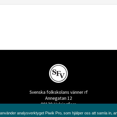
Svenska folkskolans vänner rf
Annegatan 12
00120 Helsingfors
09 6844 570
 använder analysverktyget Piwik Pro, som hjälper oss att samla in, a
sfv@sfv.fi