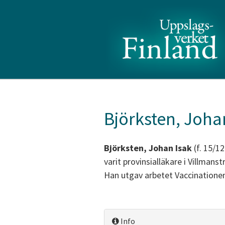
Björksten, Joha
Björksten, Johan Isak
(f. 15/12
varit provinsialläkare i Villma
Han utgav arbetet Vaccinationens
Info