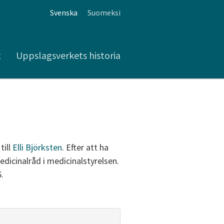
Svenska
Suomeksi
t
Uppslagsverkets historia
till
Elli Björksten
. Efter att ha
dicinalråd i medicinalstyrelsen.
.