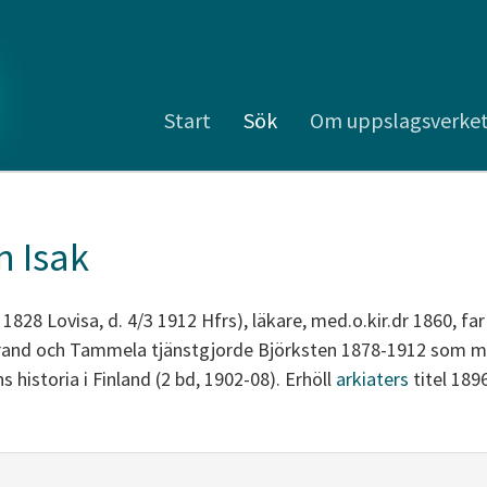
Start
Sök
Om uppslagsverke
n Isak
 1828 Lovisa, d. 4/3 1912 Hfrs), läkare, med.o.kir.dr 1860, far 
nstrand och Tammela tjänstgjorde Björksten 1878-1912 som me
 historia i Finland (2 bd, 1902-08). Erhöll
arkiaters
titel 1896