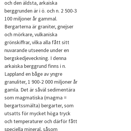
och den äldsta, arkaiska
berggrunden är i ö. och n. 2 500-3
100 miljoner år gammal.
Bergarterna är graniter, gnejser
och mörkare, vulkaniska
grönskiffrar, vilka alla fått sitt
nuvarande utseende under en
bergskedjeveckning. I denna
arkaiska berggrund finns i n.
Lappland en båge av yngre
granuliter, 1 900-2 000 miljoner år
gamla. Det är såväl sedimentära
som magmatiska (magma =
bergartssmälta) bergarter, som
utsatts för mycket höga tryck
och temperaturer och därför fått
speciella mineral, såsom