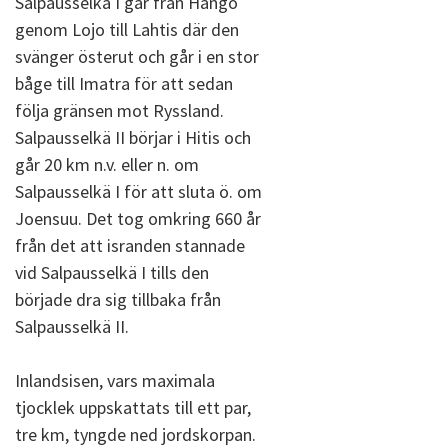
Salpausselkä I går från Hangö
genom Lojo till Lahtis där den
svänger österut och går i en stor
båge till Imatra för att sedan
följa gränsen mot Ryssland.
Salpausselkä II börjar i Hitis och
går 20 km n.v. eller n. om
Salpausselkä I för att sluta ö. om
Joensuu. Det tog omkring 660 år
från det att isranden stannade
vid Salpausselkä I tills den
började dra sig tillbaka från
Salpausselkä II.
Inlandsisen, vars maximala
tjocklek uppskattats till ett par,
tre km, tyngde ned jordskorpan.