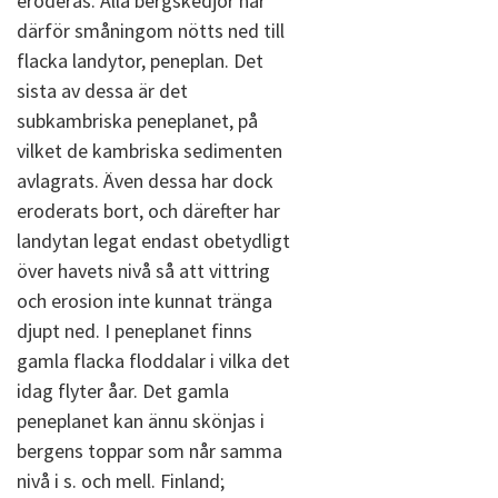
eroderas. Alla bergskedjor har
därför småningom nötts ned till
flacka landytor, peneplan. Det
sista av dessa är det
subkambriska peneplanet, på
vilket de kambriska sedimenten
avlagrats. Även dessa har dock
eroderats bort, och därefter har
landytan legat endast obetydligt
över havets nivå så att vittring
och erosion inte kunnat tränga
djupt ned. I peneplanet finns
gamla flacka floddalar i vilka det
idag flyter åar. Det gamla
peneplanet kan ännu skönjas i
bergens toppar som når samma
nivå i s. och mell. Finland;