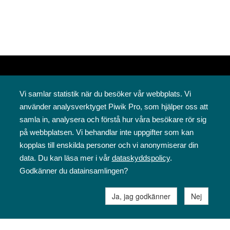
Vi samlar statistik när du besöker vår webbplats. Vi
använder analysverktyget Piwik Pro, som hjälper oss att
samla in, analysera och förstå hur våra besökare rör sig
på webbplatsen. Vi behandlar inte uppgifter som kan
Svenska folkskolans vänner rf
kopplas till enskilda personer och vi anonymiserar din
Annegatan 12
data. Du kan läsa mer i vår
dataskyddspolicy
.
00120 Helsingfors
Godkänner du datainsamlingen?
09 6844 570
sfv@sfv.fi
Ja, jag godkänner
Nej