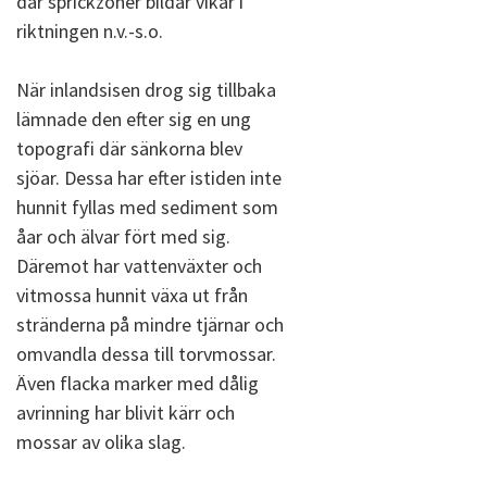
där sprickzoner bildar vikar i
riktningen n.v.-s.o.
När inlandsisen drog sig tillbaka
lämnade den efter sig en ung
topografi där sänkorna blev
sjöar. Dessa har efter istiden inte
hunnit fyllas med sediment som
åar och älvar fört med sig.
Däremot har vattenväxter och
vitmossa hunnit växa ut från
stränderna på mindre tjärnar och
omvandla dessa till torvmossar.
Även flacka marker med dålig
avrinning har blivit kärr och
mossar av olika slag.