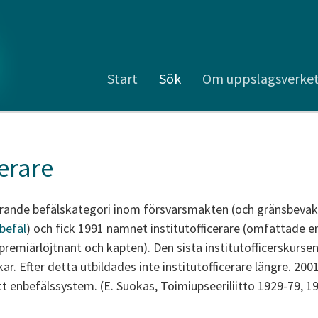
Start
Sök
Om uppslagsverke
erare
rande befälskategori inom försvarsmakten (och gränsbevak
befäl
) och fick 1991 namnet institutofficerare (omfattade e
 premiärlöjtnant och kapten). Den sista institutofficerskurse
. Efter detta utbildades inte institutofficerare längre. 200
ett enbefälssystem. (E. Suokas, Toimiupseeriliitto 1929-79, 1