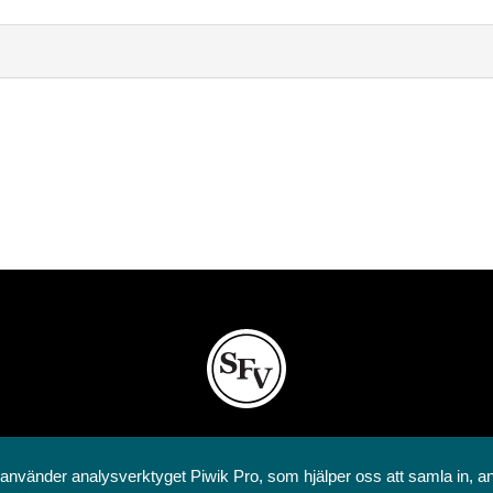
Svenska folkskolans vänner rf
Annegatan 12
 använder analysverktyget Piwik Pro, som hjälper oss att samla in, a