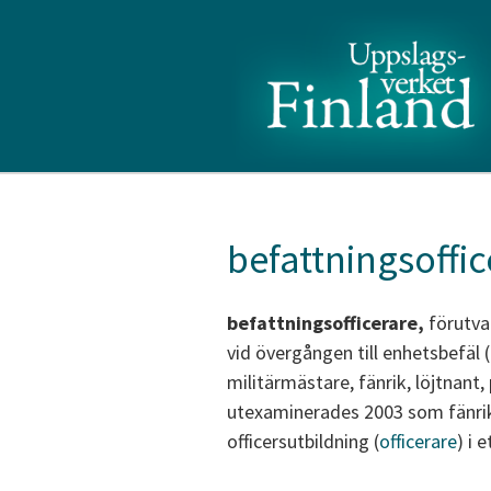
befattningsoffic
befattningsofficerare,
förutva
vid övergången till enhetsbefäl (
militärmästare, fänrik, löjtnant,
utexaminerades 2003 som fänrikar
officersutbildning (
officerare
) i 