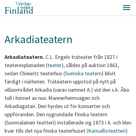
Arkadiateatern
Arkadiateatern.
C.L. Engels träteater från 1827 i
teateresplanaden (
teater
), såldes på auktion 1861,
sedan Chiewitz teaterhus (
Svenska teatern
) blivit
färdigt i närheten. Träteatern uppstod på nytt på
villaområdet Arkadia (varav namnet A.) vid den s.k. Åbo
tull i hörnet av nuv. Mannerheimvägen och
Arkadiagatan. Den hyrdes ut för konserter och
uppföranden. Den nygrundade Finska teatern
(Suomalainen teatteri) installerade sig 1873 i A. och blev
kvar tills det nya finska teaterhuset (
Kansallisteatteri
)